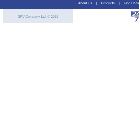
About Us
|
Products
|
Find Deal
SPV Company Ltd. © 2026