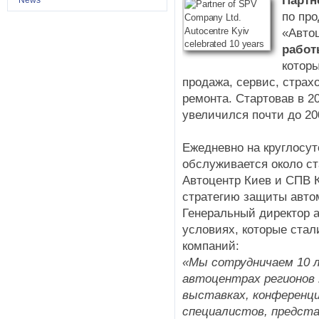
Партн
News
по пр
«Авто
рабо
которы
продажа, сервис, страх
ремонта. Стартовав в 20
увеличился почти до 20
Ежедневно на круглосу
обслуживается около ст
Автоцентр Киев и СПВ 
стратегию защиты авто
Генеральный директор 
условиях, которые стал
компаний:
«Мы сотрудничаем 10 л
автоцентрах регионов 
выставках, конференци
специалистов, предста