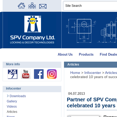
About Us
Products
Find Deale
More info
Articles
Home
>
Infocenter
>
Article
celebrated 10 years of succ
Infocenter
04.07.2013
Downloads
Partner of SPV Com
Gallery
celebrated 10 years
Videos
Articles