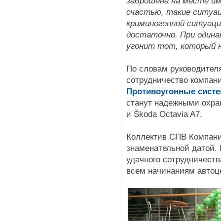
заброшена на месте име
счастью, такие ситуац
криминогенной ситуации
достаточно. При один
угонит тот, который 
По словам руководителя
сотрудничество компани
Противоугонные систе
станут надежными охра
и Škoda Octavia A7.
Коллектив СПВ Компани
знаменательной датой. 
удачного сотрудничест
всем начинаниям автоце