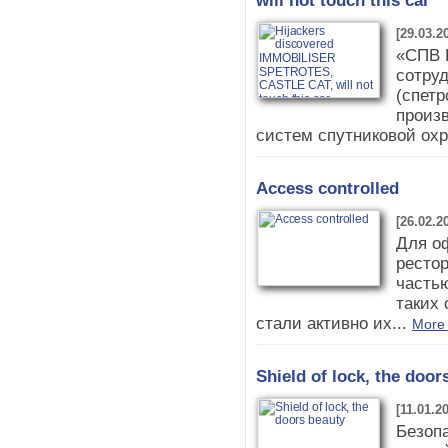
will not touch this car
[29.03.2
«СПВ 
сотруд
(спетр
произ
систем спутниковой охр
Access controlled
[26.02.2
Для о
ресто
часть
таких
стали активно их...
More 
Shield of lock, the door
[11.01.2
Безопа