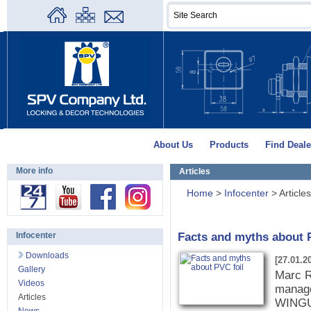
About Us
Products
Find Deale
More info
Articles
Home
>
Infocenter
>
Articles
Facts and myths about 
Infocenter
Downloads
[27.01.2
Gallery
Marc R
Videos
manage
Articles
WINGU