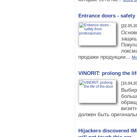
Entrance doors - safety
[22.05.2
Основ
защищ
Покуп
локсм
продажи продукции...
Mo
VINORIT: prolong the lif
[10.04.2
Выбир
больш
обраща
визитн
должен быть оригиналь
Hijackers discovered