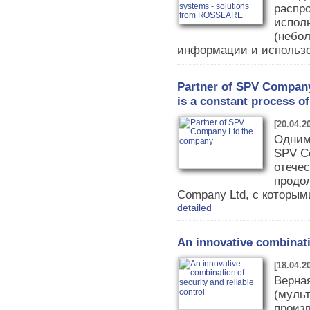
распро
испол
(небо
информации и использов
Partner of SPV Company
is a constant process 
[20.04.2
Одним
SPV Co
отече
продо
Company Ltd, с которым
detailed
An innovative combinatio
[18.04.2
Верна
(мульт
произ