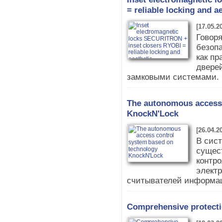
= reliable locking and a
[17.05.2
Говоря
безопа
как п
двере
замковыми системами. 
The autonomous access 
KnockN'Lock
[26.04.2
В сист
сущес
контро
электр
считывателей информа
Comprehensive protectio