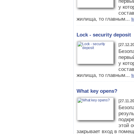
первый
у кото
соста
жилища, то главным...
M
Lock - security deposit
[27.12.2
Безопа
первый
у кото
соста
жилища, то главным...
M
What key opens?
[27.11.2
Безопа
резул
подкр
этой о
закрывает вход в помещ