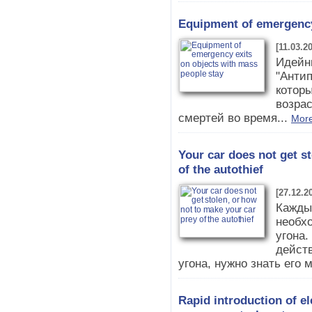
Equipment of emergency
[11.03.2
Идейн
"Антип
котор
возра
смертей во время...
More
Your car does not get s
of the autothief
[27.12.2
Кажды
необх
угона
дейст
угона, нужно знать его 
Rapid introduction of e