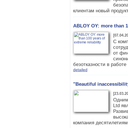
безопа
клиентам новый продукт 
ABLOY OY: more than 100
[07.04.2
С ком
сотруд
от фин
синон
безотказности в работе
detailed
"Beautiful inaccessibil
[23.03.2
Одним
Ltd яв
Разви
высок
компания десятилетиями