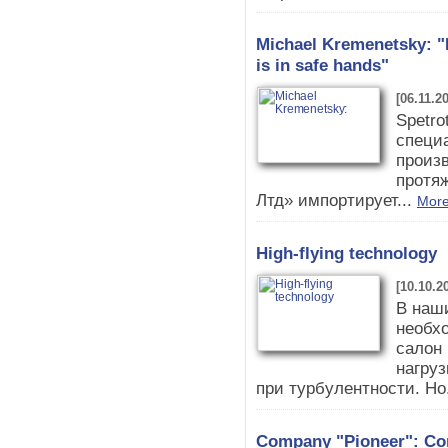
Michael Kremenetsky: "I
is in safe hands"
[06.11.2
Spetro
специа
произ
протя
Лтд» импортирует...
More
High-flying technology
[10.10.2
В наши
необхо
салон 
нагруз
при турбулентности. Но
Company "Pioneer": Com