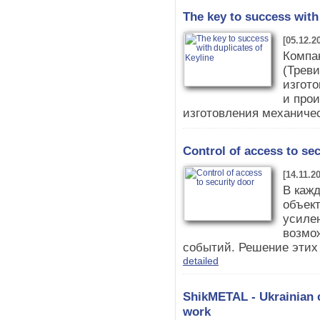
The key to success with
[05.12.2
Компа
(Треви
изгото
и про
изготовления механичес
Control of access to sec
[14.11.2
В каж
объек
усиле
возмо
событий. Решение этих 
detailed
ShikMETAL - Ukrainian 
work