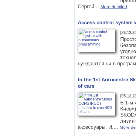
пришл
Сергей...
More detailed
Access control system
[26.12.2
Прост
безопа
угодн
технол
нуждаются ни в програм
In the 1st Autocentre 
of cars
[05.12.2
В 1-м
Киев»)
SKODA
лизинг
аксессуары. И,...
More det