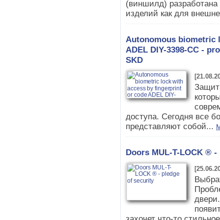
(виншилд) разработана 
изделий как для внешнег
Autonomous biometric lo
ADEL DIY-3398-CC - pro
SKD
[21.08.2
Защита
которы
совре
доступа. Сегодня все 
представляют собой...
M
Doors MUL-T-LOCK ® - p
[25.06.2
Выбра
Пробл
двери.
появит
захочет что-то стильное,