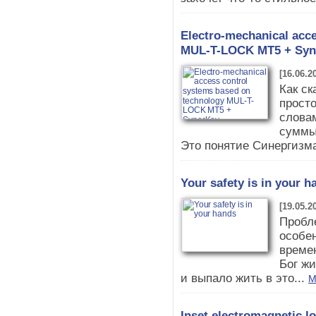
Electro-mechanical acc
MUL-T-LOCK MT5 + Syn
[16.06.2
Как ск
прост
слова
суммы 
Это понятие Синергизма 
Your safety is in your h
[19.05.2
Пробл
особен
времен
Бог жи
и выпало жить в это...
M
Inset electromagnetic 