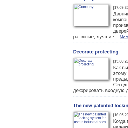
[17.09.2
Давни
компа
произ
двере
развитие, лучшие...
More
Decorate protecting
[15.08.2
Как в
этому 
преды
Сегод
декорировать входную д
The new patented locking
[16.05.2
Когда 
надежн