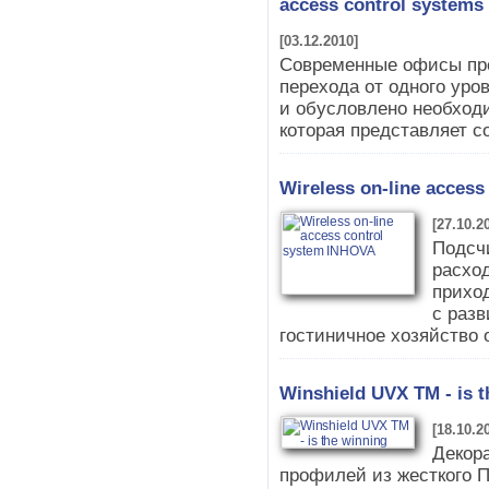
access control systems
[03.12.2010]
Современные офисы пр
перехода от одного уров
и обусловлено необхо
которая представляет с
Wireless on-line acces
[27.10.2
Подсч
расхо
приход
с раз
гостиничное хозяйство 
Winshield UVX TM - is t
[18.10.2
Декор
профилей из жесткого 