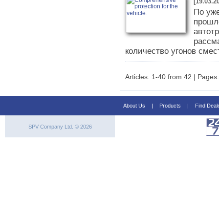
[19.03.2
По уж
прошло
автотр
рассм
количество угонов смес
Articles: 1-40 from 42 | Pages:
About Us
|
Products
|
Find Deal
SPV Company Ltd. © 2026