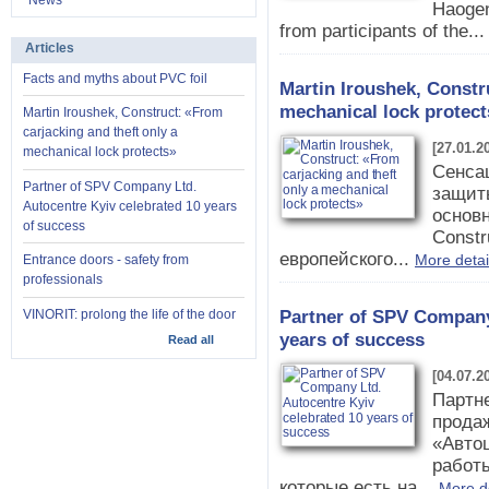
News
Haogen
from participants of the..
Articles
Facts and myths about PVC foil
Martin Iroushek, Constr
mechanical lock protect
Martin Iroushek, Construct: «From
carjacking and theft only a
[27.01.2
mechanical lock protects»
Сенса
Partner of SPV Company Ltd.
защиты
Autocentre Kyiv celebrated 10 years
основн
of success
Constr
европейского...
More detai
Entrance doors - safety from
professionals
Partner of SPV Company
VINORIT: prolong the life of the door
years of success
Read all
[04.07.2
Партн
прода
«Автоц
работ
которые есть на...
More d