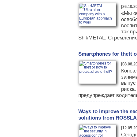
[26.10.2
«Мы о
освоб
воспит
так пр
ShikMETAL. Стремление
Smartphones for theft or
[08.08.2
Консал
заним
выпус
риска.
предупреждает водителе
Ways to improve the sec
solutions from ROSSL
[12.05.2
Сегод