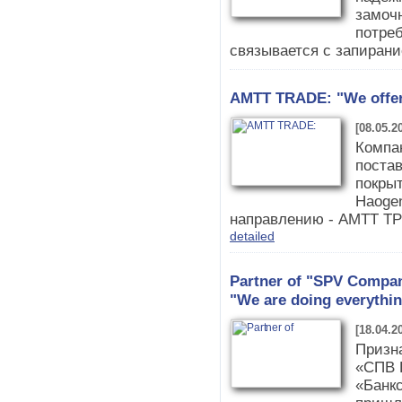
замочн
потреб
связывается с запиран
AMTT TRADE: "We offer 
[08.05.2
Компа
поста
покры
Haoge
направлению - АМТТ ТР
detailed
Partner of "SPV Compan
"We are doing everythin
[18.04.2
Призна
«СПВ 
«Банкс