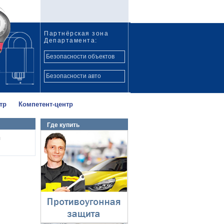
Партнёрская зона
Департамента:
Безопасности объектов
Безопасности авто
тр
Компетент-центр
Где купить
Противоугонная
ы
защита
⇓