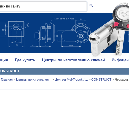
кция
Где купить
Центры по изготовлению ключей
Инфоцен
CONSTRUCT
Главная
>
Центры по изготовлен...
>
Центры Mul-T-Lock / ...
>
CONSTRUCT
>
Черкасс