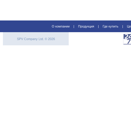
О компании
|
Продукция
|
Где купить
|
Це
SPV Company Ltd. © 2026