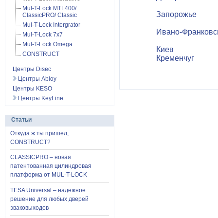
Mul-T-Lock MTL400/
Запорожье
ClassicPRO/ Classic
Mul-T-Lock Intergrator
Ивано-Франковс
Mul-T-Lock 7x7
Mul-T-Lock Omega
Киев
CONSTRUCT
Кременчуг
Центры Disec
Центры Abloy
Центры KESO
Центры KeyLine
Статьи
Откуда ж ты пришел,
CONSTRUCT?
CLASSICPRO – новая
патентованная цилиндровая
платформа от MUL-T-LOCK
TESA Universal – надежное
решение для любых дверей
эваковыходов