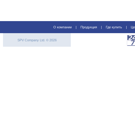
О компании
|
Продукция
|
Где купить
|
Це
SPV Company Ltd. © 2026