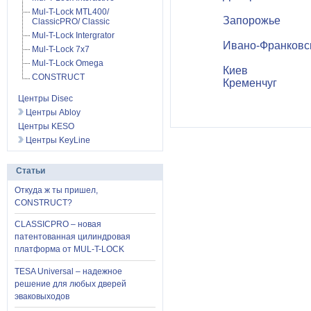
Mul-T-Lock MTL400/
Запорожье
ClassicPRO/ Classic
Mul-T-Lock Intergrator
Ивано-Франковс
Mul-T-Lock 7x7
Mul-T-Lock Omega
Киев
CONSTRUCT
Кременчуг
Центры Disec
Центры Abloy
Центры KESO
Центры KeyLine
Статьи
Откуда ж ты пришел,
CONSTRUCT?
CLASSICPRO – новая
патентованная цилиндровая
платформа от MUL-T-LOCK
TESA Universal – надежное
решение для любых дверей
эваковыходов