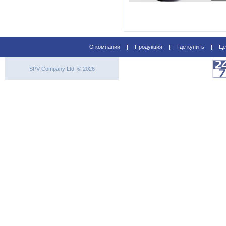
О компании
|
Продукция
|
Где купить
|
Це
SPV Company Ltd. © 2026