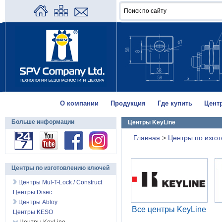
О компании
Продукция
Где купить
Цент
Больше информации
Центры KeyLine
Главная
>
Центры по изгот
Центры по изготовлению ключей
Центры Mul-T-Lock / Construct
Центры Disec
Центры Abloy
Все центры KeyLine
Центры KESO