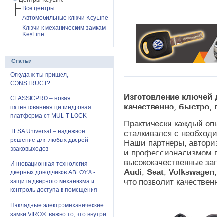
Центры KeyLine
Все центры
Автомобильные ключи KeyLine
Ключи к механическим замкам
KeyLine
Статьи
Откуда ж ты пришел,
CONSTRUCT?
Изготовление ключей 
CLASSICPRO – новая
качественно, быстро,
патентованная цилиндровая
платформа от MUL-T-LOCK
Практически каждый опы
TESA Universal – надежное
сталкивался с необходи
решение для любых дверей
Наши партнеры, автори
эваковыходов
и профессионализмом г
высококачественные за
Инновационная технология
Aud
i
,
Seat
,
Volkswagen
дверных доводчиков ABLOY® -
что позволит качествен
защита дверного механизма и
контроль доступа в помещения
Накладные электромеханические
замки VIRO®: важно то, что внутри