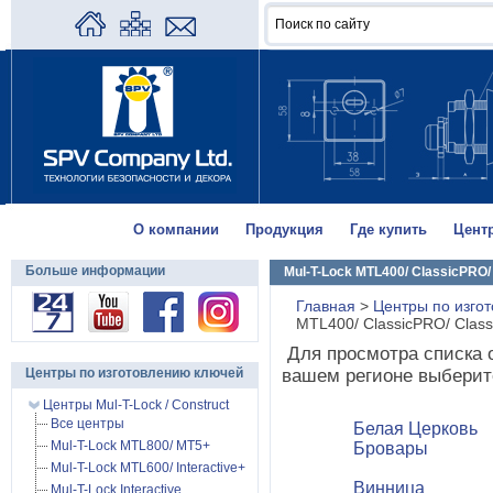
О компании
Продукция
Где купить
Цент
Больше информации
Mul-T-Lock MTL400/ ClassicPRO/
Главная
>
Центры по изгот
MTL400/ ClassicPRO/ Class
Для просмотра списка
Центры по изготовлению ключей
вашем регионе выберит
Центры Mul-T-Lock / Construct
Все центры
Белая Церковь
Mul-T-Lock MTL800/ MT5+
Бровары
Mul-T-Lock MTL600/ Interactive+
Винница
Mul-T-Lock Interactive