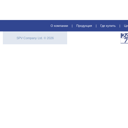
О компании
|
Продукция
|
Где купить
|
Це
SPV Company Ltd. © 2026