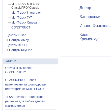
Mul-T-Lock MTL400/
Днепр
ClassicPRO/ Classic
Mul-T-Lock Intergrator
Запорожье
Mul-T-Lock 7x7
Mul-T-Lock Omega
Ивано-Франковс
CONSTRUCT
Киев
Центры Disec
Кременчуг
Центры Abloy
Центры KESO
Центры KeyLine
Статьи
Откуда ж ты пришел,
CONSTRUCT?
CLASSICPRO – новая
патентованная цилиндровая
платформа от MUL-T-LOCK
TESA Universal – надежное
решение для любых дверей
эваковыходов