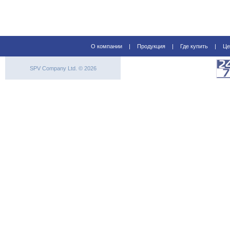
О компании
|
Продукция
|
Где купить
|
Це
SPV Company Ltd. © 2026