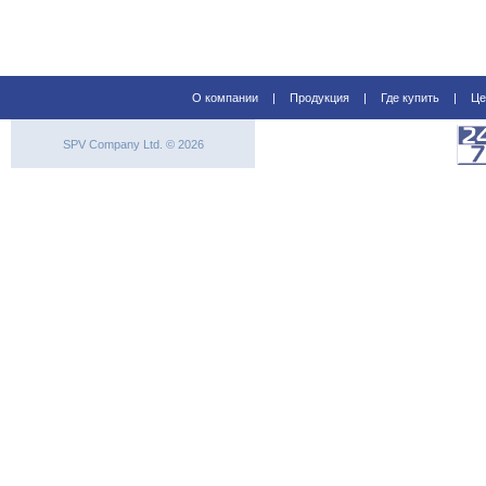
О компании
|
Продукция
|
Где купить
|
Це
SPV Company Ltd. © 2026