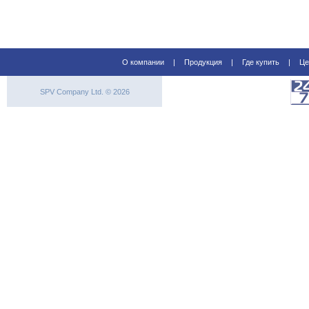
О компании
|
Продукция
|
Где купить
|
Це
SPV Company Ltd. © 2026