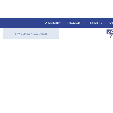
О компании
|
Продукция
|
Где купить
|
Це
SPV Company Ltd. © 2026