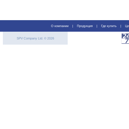
О компании
|
Продукция
|
Где купить
|
Це
SPV Company Ltd. © 2026