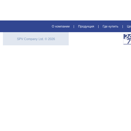
О компании
|
Продукция
|
Где купить
|
Це
SPV Company Ltd. © 2026