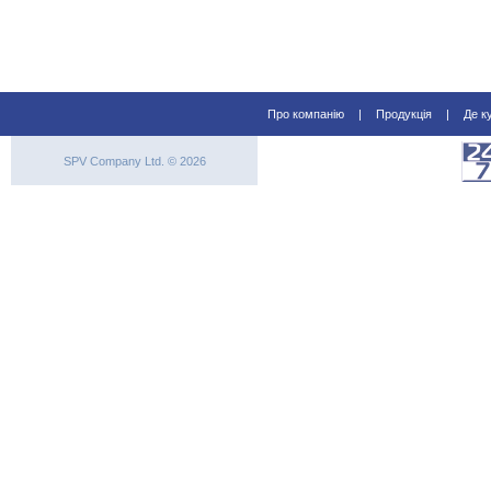
Про компанію
|
Продукція
|
Де к
SPV Company Ltd. © 2026