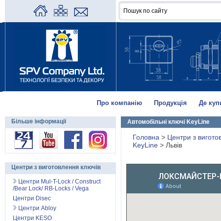
Про компанію
Продукція
Де куп
Більше інформації
Автомобільні ключі KeyLine
Головна
>
Центри з вигото
KeyLine
>
Львів
Центри з виготовлення ключів
Центри Mul-T-Lock / Construct
/Bear Lock/ RB-Locks / Vega
Центри Disec
Центри Abloy
Центри KESO