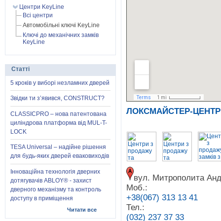
Центри KeyLine
Всі центри
Автомобільні ключі KeyLine
Ключі до механічних замків
KeyLine
Статті
5 кроків у виборі незламних дверей
Звідки ти з’явився, CONSTRUCT?
ЛОКСМАЙСТЕР-ЦЕНТР
CLASSICPRO – нова патентована
циліндрова платформа від MUL-T-
LOCK
TESA Universal – надійне рішення
для будь-яких дверей еваковиходів
Інноваційна технологія дверних
вул. Митрополита Анд
дотягувачів ABLOY® - захист
Моб.:
дверного механізму та контроль
+38(067) 313 13 41
доступу в приміщення
Тел.:
Читати все
(032) 237 37 33