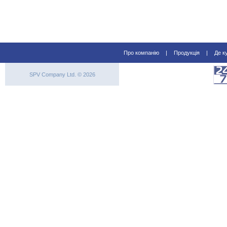
Про компанію
|
Продукція
|
Де к
SPV Company Ltd. © 2026