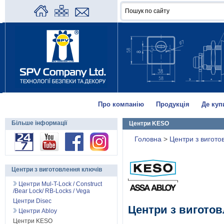
Про компанію
Продукція
Де куп
Більше інформації
Центри KESO
Головна
>
Центри з вигото
Центри з виготовлення ключів
Центри Mul-T-Lock / Construct
/Bear Lock/ RB-Locks / Vega
Центри Disec
Центри з вигото
Центри Abloy
Центри KESO