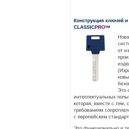
Конструкция ключей и
тм
CLASSIC
PRO
Нова
сис
от и
прои
изде
(Изр
новы
безо
Это 
интеллектуальных попы
которая, вместе с тем,
требованиям сопротивл
с европейским стандар
Это функционально и те