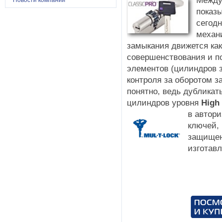
Между
Новости компании
показы
сегод
механ
замыкания движется как
совершенствования и п
элементов (цилиндров з
контроля за оборотом з
понятно, ведь дубликат
цилиндров уровня
High 
в автор
ключей,
защищен
изготав