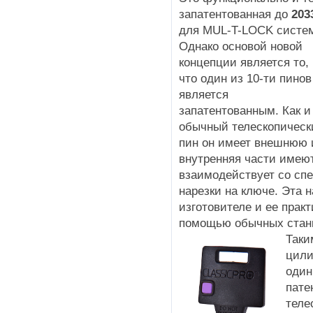
запатентованная до
203
для MUL-T-LOCK систем
Однако основой новой
концепции является то,
что один из 10-ти пинов
является
запатентованным. Как и
обычный телескопическ
пин он имеет внешнюю 
внутренняя части имею
взаимодействует со сп
нарезки на ключе. Эта н
изготовителе и ее прак
помощью обычных станк
Таки
цили
один
пате
теле