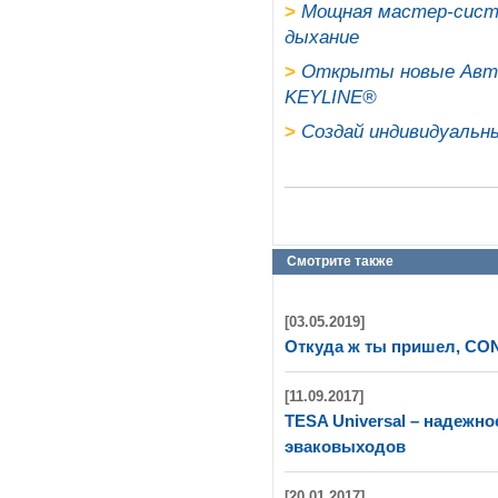
>
Мощная мастер-систе
дыхание
>
Открыты новые Авто
KEYLINE®
>
Создай индивидуальн
>
Отныне цилиндры MUL-T-LO
>
Изготовить новый ключ MUL
>
Сертификат от Trezor Test
>
К сердцу украинских виногра
Смотрите также
>
Доступно о механическом к
>
Компания Mul-T-Lock актуа
[03.05.2019]
>
Удобство и безопасность
Откуда ж ты пришел, C
>
Десятый год сотрудничеств
[11.09.2017]
TESA Universal – надежн
эваковыходов
[20.01.2017]