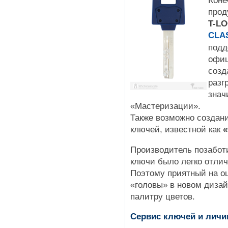
Коне
прод
T-L
CLA
подд
офиц
созд
разг
знач
«Мастеризации».
Также возможно создан
ключей, известной как
Производитель позаботи
ключи было легко отлич
Поэтому приятный на о
«головы» в новом диза
палитру цветов.
Сервис ключей и личи