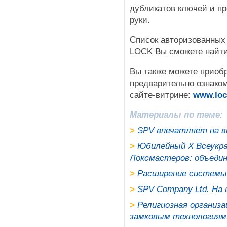
дубликатов ключей и п
руки.
Список авторизованных
LOCK Вы сможете найти
Вы также можете приоб
предварительно ознаком
сайте-витрине:
www.loc
Материалы по теме:
>
SPV впечатляет на в
>
Юбилейный Х Всеукр
Локсмастеров: объедин
>
Расширение системы 
>
SPV Company Ltd. На в
>
Религиозная организ
замковым технологиям