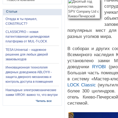
Начи
Новости компании
сотру
уника
Статьи
объек
Откуда ж ты пришел,
запо
CONSTRUCT?
популярных мест для
CLASSICPRO – новая
разных уголков мира.
патентованная цилиндровая
платформа от MUL-T-LOCK
В соборах и других со
TESA Universal – надежное
Всемирного наследия
решение для любых дверей
эваковыходов
установлено замки 
доводчики
RYOBI
(рио
Инновационная технология
Большая часть помеще
дверных доводчиков ABLOY® -
защита дверного механизма и
в систему «Мастер-кл
контроль доступа в помещения
LOCK Classic
(мультило
Накладные электромеханические
более 300 цилиндров. 
замки VIRO®: важно то, что внутри
отель Киево-Печерско
Читать все
системой.