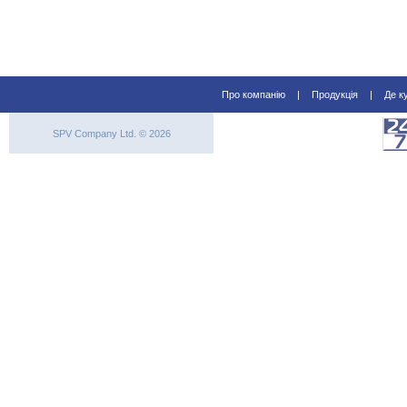
Про компанію
|
Продукція
|
Де к
SPV Company Ltd. © 2026