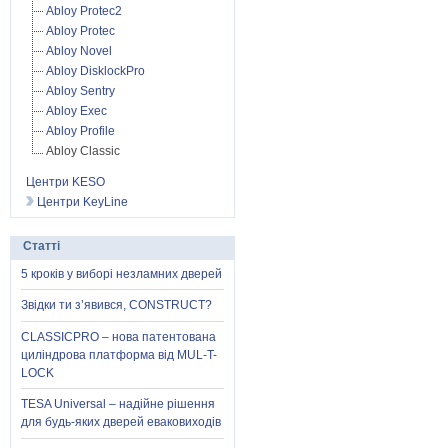
Abloy Protec2
Abloy Protec
Abloy Novel
Abloy DisklockPro
Abloy Sentry
Abloy Exec
Abloy Profile
Abloy Classic
Центри KESO
Центри KeyLine
Статті
5 кроків у виборі незламних дверей
Звідки ти з’явився, CONSTRUCT?
CLASSICPRO – нова патентована
циліндрова платформа від MUL-T-
LOCK
TESA Universal – надійне рішення
для будь-яких дверей еваковиходів