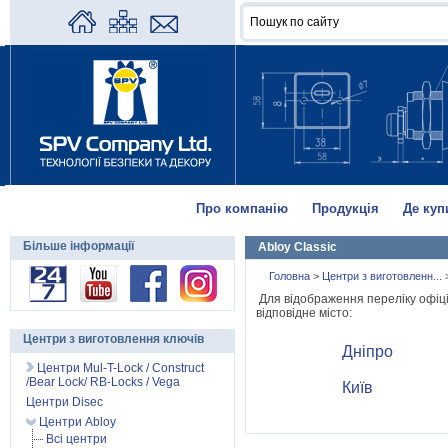
Про компанію
Продукція
Де куп
Більше інформації
Abloy Classic
Головна
>
Центри з виготовленн...
Для відображення переліку офіці
відповідне місто:
Центри з виготовлення ключів
Дніпро
Центри Mul-T-Lock / Construct
/Bear Lock/ RB-Locks / Vega
Київ
Центри Disec
Центри Abloy
Всі центри