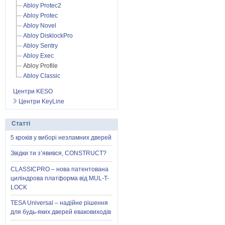
Abloy Protec2
Abloy Protec
Abloy Novel
Abloy DisklockPro
Abloy Sentry
Abloy Exec
Abloy Profile
Abloy Classic
Центри KESO
Центри KeyLine
Статті
5 кроків у виборі незламних дверей
Звідки ти з’явився, CONSTRUCT?
CLASSICPRO – нова патентована
циліндрова платформа від MUL-T-
LOCK
TESA Universal – надійне рішення
для будь-яких дверей еваковиходів