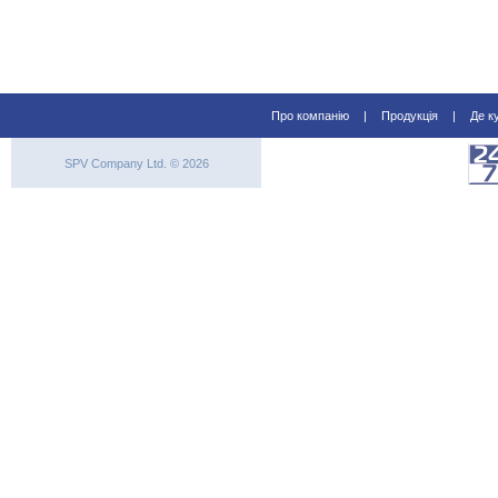
Про компанію
|
Продукція
|
Де к
SPV Company Ltd. © 2026