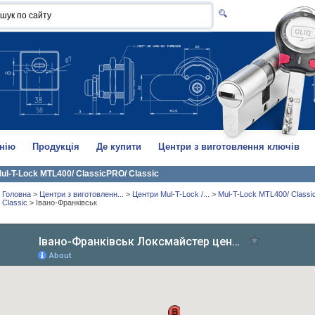
нію
Продукція
Де купити
Центри з виготовлення ключів
ul-T-Lock MTL400/ ClassicPRO/ Classic
Головна
>
Центри з виготовленн...
>
Центри Mul-T-Lock /...
>
Mul-T-Lock MTL400/ Class
Classic
>
Івано-Франківськ