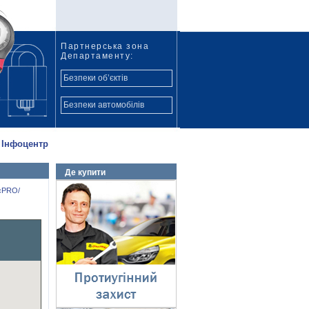
Партнерська зона
Департаменту:
Безпеки об’єктів
Безпеки автомобілів
Інфоцентр
Де купити
Протиугінний захист
icPRO/
⇓