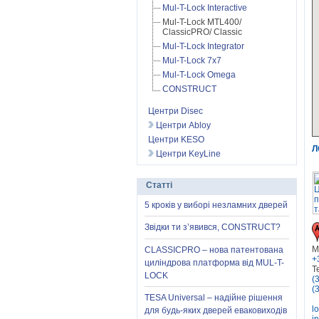
Mul-T-Lock Interactive
Mul-T-Lock MTL400/
ClassicPRO/ Classic
Mul-T-Lock Integrator
Mul-T-Lock 7x7
Mul-T-Lock Omega
CONSTRUCT
Центри Disec
Центри Abloy
Центри KESO
Л
Центри KeyLine
Статті
5 кроків у виборі незламних дверей
Звідки ти з’явився, CONSTRUCT?
М
CLASSICPRO – нова патентована
+
циліндрова платформа від MUL-T-
Т
LOCK
(
(
TESA Universal – надійне рішення
l
для будь-яких дверей еваковиходів