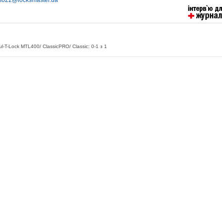
nfo22@locksmaster.ua
l-T-Lock MTL400/ ClassicPRO/ Classic: 0-1 з 1