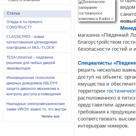
В одн
Новости компании
видом 
санат
Статьи
новый
Откуда ж ты пришел,
Менед
CONSTRUCT?
магазина «Південний Л
CLASSICPRO – новая
благоустройством гости
патентованная цилиндровая
платформа от MUL-T-LOCK
безопасности гостей и 
TESA Universal – надежное
Специалисты «Південн
решение для любых дверей
эваковыходов
решить несколько важн
доступ на объекте, орг
Инновационная технология
имущества и обеспечит
дверных доводчиков ABLOY® -
защита дверного механизма и
территории
гостиничног
контроль доступа в помещения
расположенного в пятиэ
Накладные электромеханические
представители админис
замки VIRO®: важно то, что внутри
требования к продукции
Читать все
соответствовать высоки
интерьерам номеров.