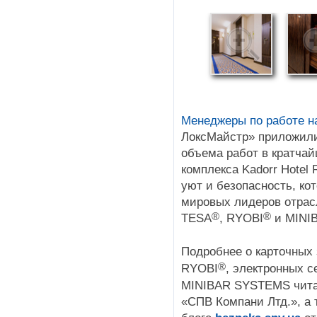
Менеджеры по работе н
ЛоксМайстр» приложили
объема работ в кратчай
комплекса Kadorr Hotel 
уют и безопасность, ко
мировых лидеров отрас
®
®
TESA
, RYOBI
и MINI
Подробнее о карточных
®
RYOBI
, электронных 
MINIBAR SYSTEMS читай
«СПВ Компани Лтд.», а 