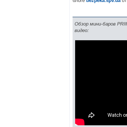
блоге
bezpeka.spv.ua
от
Обзор мини-баров PR
видео: