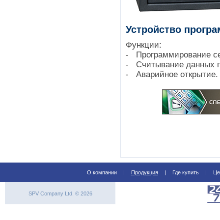
Устройство прогр
Функции:
- Программирование с
- Считывание данных 
- Аварийное открытие.
О компании
|
Продукция
|
Где купить
|
Це
SPV Company Ltd. © 2026