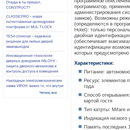
программное обеспечен
Откуда ж ты пришел,
программатор, применя
CONSTRUCT?
администрирования си
CLASSICPRO – новая
замков). Возможны реж
патентованная цилиндровая
(определяются в прогр
платформа от MUL-T-LOCK
Hotel): только персонал
двойная идентификация 
TESA Universal – надежное
(обеспечивает максима
решение для любых дверей
идентификации возможн
эваковыходов
которых предусмотрено
Инновационная технология
дверных доводчиков ABLOY® -
Характеристики:
защита дверного механизма и
Питание: автономно
контроль доступа в помещения
Ресурс элементов п
Накладные электромеханические
года
замки VIRO®: важно то, что внутри
Читать все
Способ открывания:
картой гостя
Тип катрты: Mifare 
Индикация низкого 
Память последних 