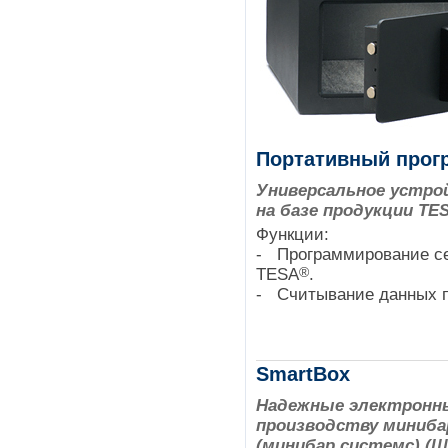
Портативный прог
Универсальное устро
на базе продукции TE
Функции:
- Программирование се
®
TESA
.
- Считывание данных 
SmartBox
Надежные электронны
производству минибар
(минибар системс) (Ш