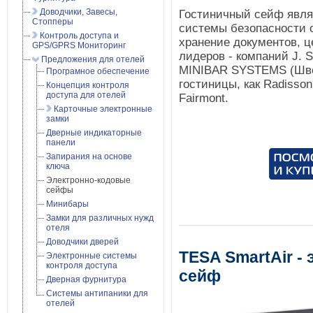
Доводчики, Завесы,
Гостиничный сейф явл
Стопперы
системы безопасности о
Контроль доступа и
хранение документов, 
GPS/GPRS Мониторинг
лидеров - компаний J. 
Предложения для отелей
MINIBAR SYSTEMS (Шве
Програмное обеспечение
гостиницы, как Radisson, 
Концепция контроля
доступа для отелей
Fairmont.
Карточные электронные
замки
Дверные индикаторные
панели
Запирания на основе
ключа
Электронно-кодовые
сейфы
Минибары
Замки для различных нужд
отеля
Доводчики дверей
TESA SmartAir -
Электронные системы
контроля доступа
сейф
Дверная фурнитура
Системы антипаники для
отелей