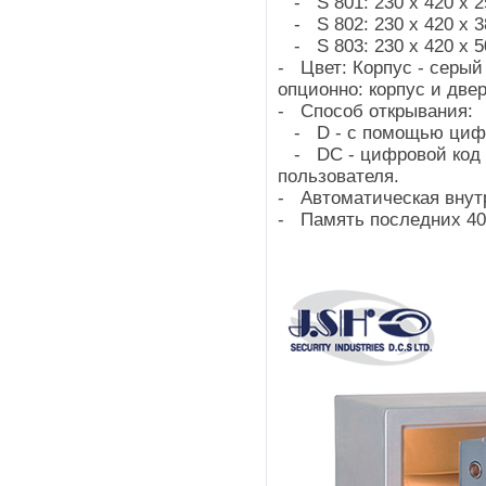
- S 801: 230 х 420 х 2
- S 802: 230 х 420 х 3
- S 803: 230 х 420 х 5
- Цвет: Корпус - серый
опционно: корпус и двери
- Способ открывания:
- D - с помощью цифр
- DC - цифровой код и
пользователя.
- Автоматическая внутр
- Память последних 40