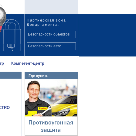
Партнёрская зона
Департамента:
Безопасности объектов
Безопасности авто
тр
Компетент-центр
Где купить
Противоугонная
защита
⇓
ECTRO