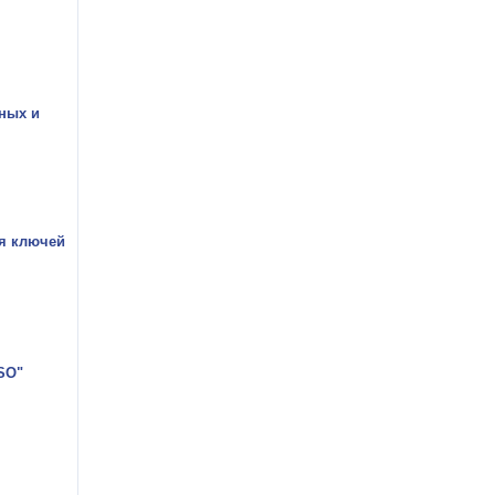
ных и
я ключей
SO"