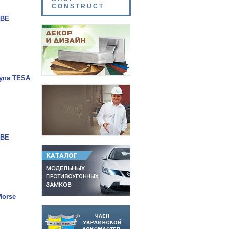
CONSTRUCT
-BE
тупа TESA
-BE
Morse