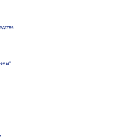
одства
темы"
е