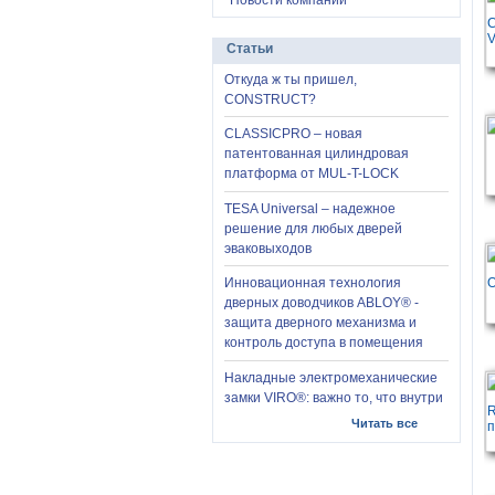
Новости компании
Статьи
Откуда ж ты пришел,
CONSTRUCT?
CLASSICPRO – новая
патентованная цилиндровая
платформа от MUL-T-LOCK
TESA Universal – надежное
решение для любых дверей
эваковыходов
Инновационная технология
дверных доводчиков ABLOY® -
защита дверного механизма и
контроль доступа в помещения
Накладные электромеханические
замки VIRO®: важно то, что внутри
Читать все