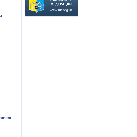
и
eugeot