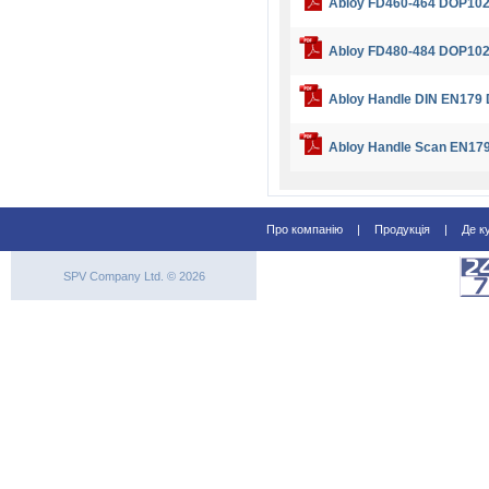
Abloy FD460-464 DOP10
Abloy FD480-484 DOP10
Abloy Handle DIN EN179
Abloy Handle Scan EN17
Про компанію
|
Продукція
|
Де к
SPV Company Ltd. © 2026