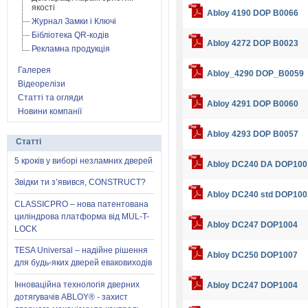
якості
Abloy 4190 DOP B0066
Журнал Замки і Ключі
Бібліотека QR-кодів
Abloy 4272 DOP B0023
Рекламна продукція
Галерея
Abloy_4290 DOP_B0059
Відеорелізи
Статті та огляди
Abloy 4291 DOP B0060
Новини компанії
Abloy 4293 DOP B0057
Статті
5 кроків у виборі незламних дверей
Abloy DC240 DA DOP100
Звідки ти з’явився, CONSTRUCT?
Abloy DC240 std DOP100
CLASSICPRO – нова патентована
циліндрова платформа від MUL-T-
Abloy DC247 DOP1004
LOCK
TESA Universal – надійне рішення
Abloy DC250 DOP1007
для будь-яких дверей еваковиходів
Інноваційна технологія дверних
Abloy DC247 DOP1004
дотягувачів ABLOY® - захист