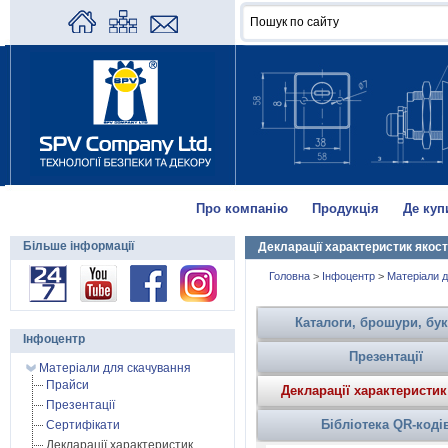
Про компанію
Продукція
Де куп
Більше інформації
Декларації характеристик якост
Головна
>
Інфоцентр
>
Матеріали д
Каталоги, брошури, бу
Інфоцентр
Презентації
Матеріали для скачування
Прайси
Декларації характеристик
Презентації
Бібліотека QR-коді
Сертифікати
Декларації характеристик