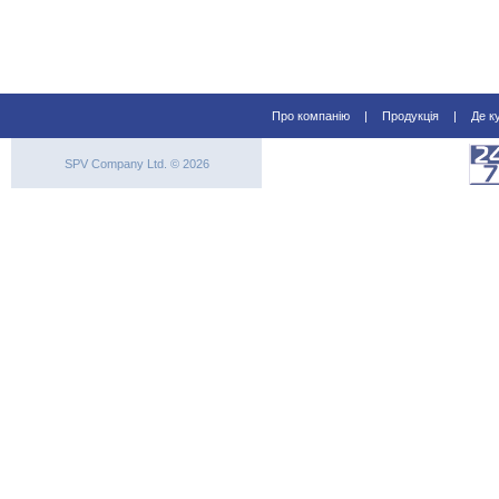
Про компанію
|
Продукція
|
Де к
SPV Company Ltd. © 2026