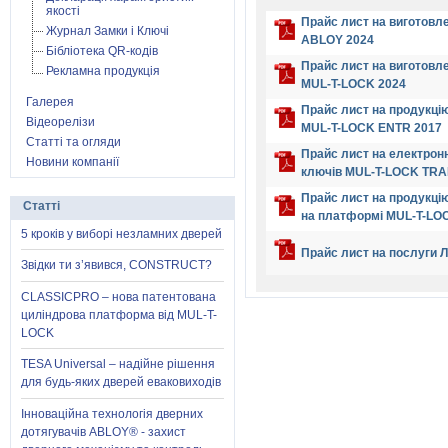
якості
Прайс лист на виготовл
Журнал Замки і Ключі
ABLOY 2024
Бібліотека QR-кодів
Прайс лист на виготовл
Рекламна продукція
MUL-T-LOCK 2024
Галерея
Прайс лист на продукцію
Відеорелізи
MUL-T-LOCK ENTR 2017
Статті та огляди
Прайс лист на електрон
Новини компанії
ключів MUL-T-LOCK TRA
Прайс лист на продукцію
Статті
на платформі MUL-T-LO
5 кроків у виборі незламних дверей
Прайс лист на послуги 
Звідки ти з’явився, CONSTRUCT?
CLASSICPRO – нова патентована
циліндрова платформа від MUL-T-
LOCK
TESA Universal – надійне рішення
для будь-яких дверей еваковиходів
Інноваційна технологія дверних
дотягувачів ABLOY® - захист