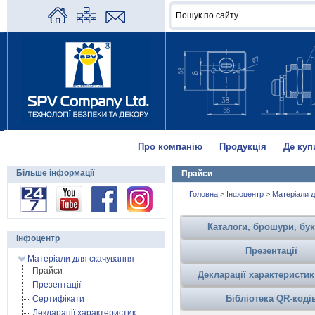
Про компанію
Продукція
Де куп
Більше інформації
Прайси
Головна
>
Інфоцентр
>
Матеріали д
Каталоги, брошури, бу
Інфоцентр
Презентації
Матеріали для скачування
Прайси
Декларації характеристик
Презентації
Бібліотека QR-коді
Сертифікати
Декларації характеристик