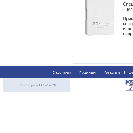
Спец
- на
Прим
конт
испо
напр
О компании
|
Продукция
|
Где купить
|
Це
SPV Company Ltd. © 2026