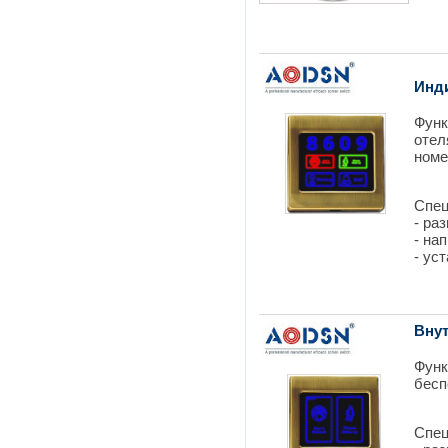
Инд
Функ
отел
номе
Спец
- ра
- на
- ус
Вну
Функ
бесп
Спец