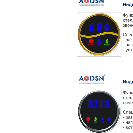
Инд
Функ
отел
звон
Спец
- ра
- на
- ус
Инд
Функ
отел
номе
Спец
- ра
- на
- вс