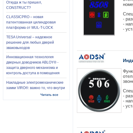
Откуда ж ты пришел,
номе
CONSTRUCT?
Спец
CLASSICPRO – новая
- ра
патентованная цилиндровая
- на
платформа от MUL-T-LOCK
- ус
TESA Universal – надежное
решение для любых дверей
эваковыходов
Инновационная технология
Инд
дверных доводчиков ABLOY® -
защита дверного механизма и
Функ
контроль доступа в помещения
отел
звон
Накладные электромеханические
замки VIRO®: важно то, что внутри
Спец
Читать все
- ра
- на
- ус