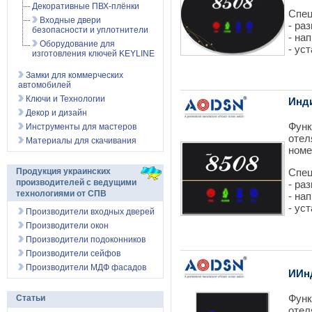
Декоративные ПВХ-плёнки
Спец
Входные двери
- ра
безопасности и уплотнители
- на
Оборудование для
- ус
изготовления ключей KEYLINE
Замки для коммерческих
автомобилей
Ключи и Технологии
Инд
Декор и дизайн
Функ
Инструменты для мастеров
отел
Материалы для скачивания
номе
Продукция украинских
Спец
производителей с ведущими
- ра
технологиями от СПВ
- на
- ус
Производители входных дверей
Производители окон
Производители подоконников
Производители сейфов
Производители МДФ фасадов
ИИн
Функ
Статьи
отел