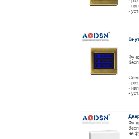
- ра
- на
- ус
Вну
Функ
бесп
Спец
- ра
- на
- ус
Две
Функ
бесп
не ф