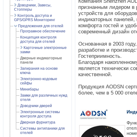
Компания Shenzhen AODS
Доводчики, Завесы,
признанным лидером в 
Стопперы
устройств для оборудов
Контроль доступа и
индикаторных панелей,
GPS/GPRS Мониторинг
комфорта гостей и удоб
Предложения для отелей
современный дизайн от
Програмное обеспечение
Концепция контроля
доступа для отелей
Основанная в 2003 год
Карточные электронные
разработке и производ
замки
Гостеприимность.
Дверные индикаторные
Благодаря накопленном
панели
является технически с
Запирания на основе
ключа
качественной.
Электронно-кодовые
сейфы
Продукция AODSN серти
Минибары
более, чем в 5 000 отел
Замки для различных нужд
отеля
Доводчики дверей
Инд
Электронные системы
контроля доступа
Дверная фурнитура
Функ
отел
Системы антипаники для
отелей
номе