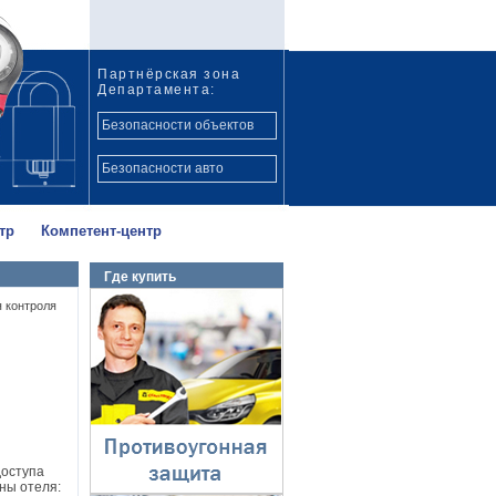
Партнёрская зона
Департамента:
Безопасности объектов
Безопасности авто
тр
Компетент-центр
Где купить
Противоугонная
 контроля
защита
⇓
доступа
ны отеля: