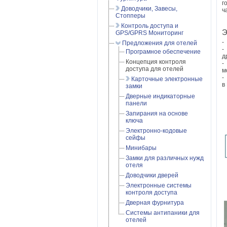
г
Доводчики, Завесы,
ч
Стопперы
Контроль доступа и
Э
GPS/GPRS Мониторинг
-
Предложения для отелей
-
Програмное обеспечение
д
Концепция контроля
-
доступа для отелей
м
-
Карточные электронные
в
замки
Дверные индикаторные
панели
Запирания на основе
ключа
Электронно-кодовые
сейфы
Минибары
Замки для различных нужд
отеля
Доводчики дверей
Электронные системы
контроля доступа
Дверная фурнитура
Системы антипаники для
отелей