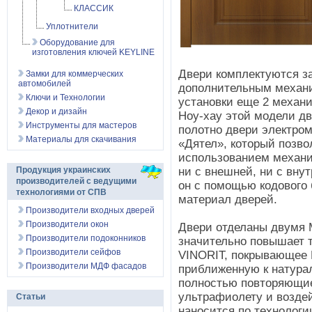
КЛАССИК
Уплотнители
Оборудование для
изготовления ключей KEYLINE
Двери комплектуются за
Замки для коммерческих
автомобилей
дополнительным механи
Ключи и Технологии
установки еще 2 механи
Декор и дизайн
Ноу-хау этой модели дв
Инструменты для мастеров
полотно двери электро
Материалы для скачивания
«Дятел», который позво
использованием механи
Продукция украинских
ни с внешней, ни с вну
производителей с ведущими
он с помощью кодового 
технологиями от СПВ
материал дверей.
Производители входных дверей
Производители окон
Двери отделаны двумя 
Производители подоконников
значительно повышает 
Производители сейфов
VINORIT, покрывающее 
Производители МДФ фасадов
приближенную к натурал
полностью повторяющие
ультрафиолету и возде
Статьи
наносится по технолог