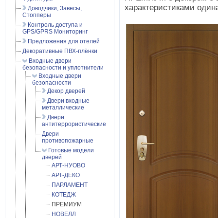
характеристиками одина
Доводчики, Завесы,
Стопперы
Контроль доступа и
GPS/GPRS Мониторинг
Предложения для отелей
Декоративные ПВХ-плёнки
Входные двери
безопасности и уплотнители
Входные двери
безопасности
Декор дверей
Двери входные
металлические
Двери
антитеррористические
Двери
противопожарные
Готовые модели
дверей
АРТ-НУОВО
АРТ-ДЕКО
ПАРЛАМЕНТ
КОТЕДЖ
ПРЕМИУМ
НОВЕЛЛ