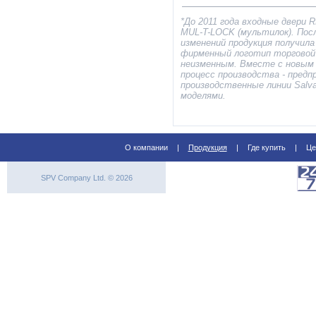
*До 2011 года входные двери 
МUL-T-LOCK (мультилок). Пос
изменений продукция получила
фирменный логотип торговой 
неизменным. Вместе с новым 
процесс производства - предп
производственные линии Salva
моделями.
О компании
|
Продукция
|
Где купить
|
Це
SPV Company Ltd. © 2026