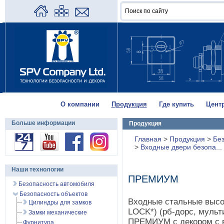
О компании
Продукция
Где купить
Цент
Больше информации
Продукция
Главная
>
Продукция
>
Без
>
Входные двери безопа...
Наши технологии
ПРЕМИУМ
Безопасность автомобиля
Безопасность объектов
Входные стальные выс
Цилиндры для замков
LOCK*) (рб-дорс, мульт
Замки механические
ПРЕМИУМ с декором с 
Фурнитура