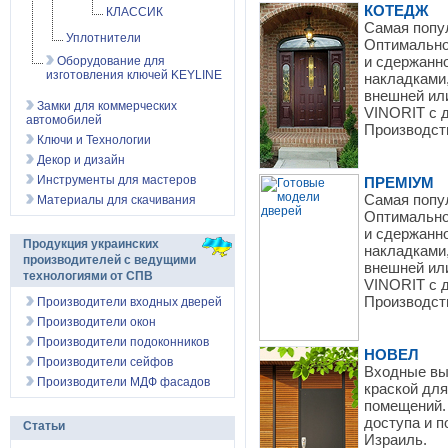
КОТЕДЖ
КЛАССИК
Самая попул
Уплотнители
Оптимально
и сдержанн
Оборудование для
изготовления ключей KEYLINE
накладками,
внешней или
Замки для коммерческих
VINORIT с 
автомобилей
Производст
Ключи и Технологии
Декор и дизайн
Инструменты для мастеров
ПРЕМІУМ
Самая попул
Материалы для скачивания
Оптимально
и сдержанн
Продукция украинских
накладками,
производителей с ведущими
внешней или
технологиями от СПВ
VINORIT с 
Производст
Производители входных дверей
Производители окон
Производители подоконников
НОВЕЛ
Производители сейфов
Входные вы
Производители МДФ фасадов
краской дл
помещений.
доступа и 
Статьи
Израиль.