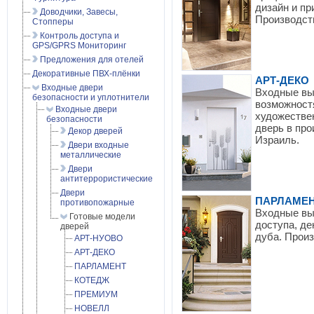
дизайн и пр
Доводчики, Завесы,
Производст
Стопперы
Контроль доступа и
GPS/GPRS Мониторинг
Предложения для отелей
Декоративные ПВХ-плёнки
АРТ-ДЕКО
Входные двери
Входные вы
безопасности и уплотнители
возможност
Входные двери
художестве
безопасности
дверь в про
Декор дверей
Израиль.
Двери входные
металлические
Двери
антитеррористические
Двери
ПАРЛАМЕ
противопожарные
Входные вы
Готовые модели
доступа, д
дверей
дуба. Прои
АРТ-НУОВО
АРТ-ДЕКО
ПАРЛАМЕНТ
КОТЕДЖ
ПРЕМИУМ
НОВЕЛЛ