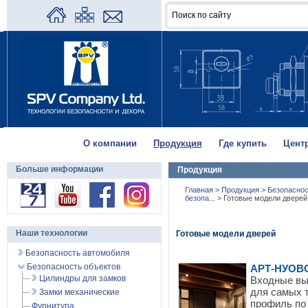
О компании
Продукция
Где купить
Цент
Больше информации
Продукция
Главная
>
Продукция
>
Безопаснос
безопа...
>
Готовые модели дверей
Наши технологии
Готовые модели дверей
Безопасность автомобиля
Безопасность объектов
АРТ-НУОВ
Цилиндры для замков
Входные вы
для самых 
Замки механические
профиль по 
Фурнитура