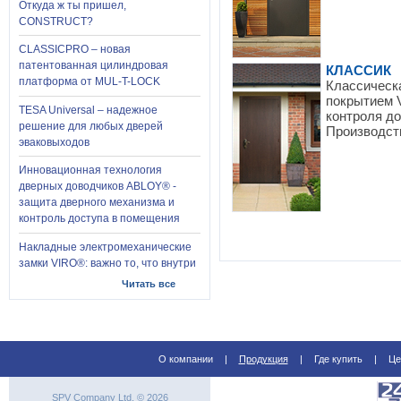
Откуда ж ты пришел,
CONSTRUCT?
CLASSICPRO – новая
патентованная цилиндровая
КЛАССИК
платформа от MUL-T-LOCK
Классическ
покрытием 
TESA Universal – надежное
контроля д
решение для любых дверей
Производст
эваковыходов
Инновационная технология
дверных доводчиков ABLOY® -
защита дверного механизма и
контроль доступа в помещения
Накладные электромеханические
замки VIRO®: важно то, что внутри
Читать все
О компании
|
Продукция
|
Где купить
|
Це
SPV Company Ltd. © 2026