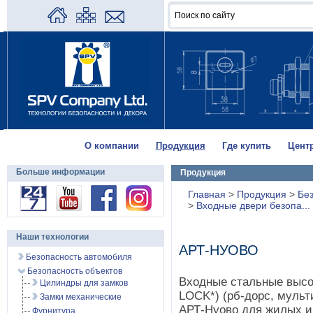
О компании
Продукция
Где купить
Цент
Больше информации
Продукция
Главная
>
Продукция
>
Без
>
Входные двери безопа...
Наши технологии
АРТ-НУОВО
Безопасность автомобиля
Безопасность объектов
Входные стальные выс
Цилиндры для замков
LOCK*) (рб-дорс, мульт
Замки механические
АРТ-Нуово для жилых 
Фурнитура