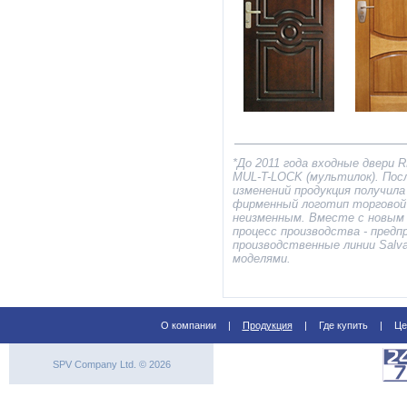
*До 2011 года входные двери 
МUL-T-LOCK (мультилок). Пос
изменений продукция получила
фирменный логотип торговой 
неизменным. Вместе с новым 
процесс производства - предп
производственные линии Salva
моделями.
О компании
|
Продукция
|
Где купить
|
Це
SPV Company Ltd. © 2026