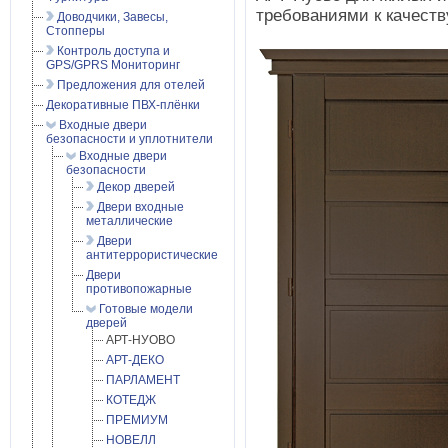
требованиями к качеств
Доводчики, Завесы,
Стопперы
Контроль доступа и
GPS/GPRS Мониторинг
Предложения для отелей
Декоративные ПВХ-плёнки
Входные двери
безопасности и уплотнители
Входные двери
безопасности
Декор дверей
Двери входные
металлические
Двери
антитеррористические
Двери
противопожарные
Готовые модели
дверей
АРТ-НУОВО
АРТ-ДЕКО
ПАРЛАМЕНТ
КОТЕДЖ
ПРЕМИУМ
НОВЕЛЛ