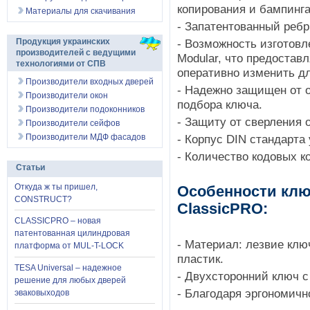
копирования и бампинга
Материалы для скачивания
- Запатентованный ребр
- Возможность изготовл
Продукция украинских
производителей с ведущими
Modular, что предостав
технологиями от СПВ
оперативно изменить д
Производители входных дверей
- Надежно защищен от о
Производители окон
подбора ключа. 
Производители подоконников
- Защиту от сверления 
Производители сейфов
- Корпус DIN стандарта
Производители МДФ фасадов
- Количество кодовых к
Статьи
Откуда ж ты пришел,
Особенности кл
CONSTRUCT?
ClassicPRO:
CLASSICPRO – новая
патентованная цилиндровая
- Материал: лезвие ключ
платформа от MUL-T-LOCK
пластик.
TESA Universal – надежное
- Двухсторонний ключ с
решение для любых дверей
- Благодаря эргономич
эваковыходов