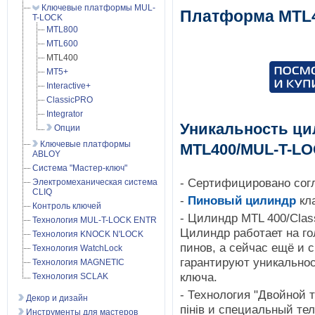
Ключевые платформы MUL-
Платформа MTL
T-LOCK
MTL800
MTL600
MTL400
MT5+
Interactive+
ClassicPRO
Integrator
Уникальность ци
Опции
Ключевые платформы
MTL400/MUL-T-LO
ABLOY
Система "Мастер-ключ"
- Сертифицировано согл
Электромеханическая система
CLIQ
- 
Пиновый цилиндр
 кл
Контроль ключей
- Цилиндр MTL 400/Clas
Технология MUL-T-LOCK ENTR
Цилиндр работает на го
Технология KNOCK N'LOCK
пинов, а сейчас ещё и 
Технология WatchLock
гарантируют уникально
Технология MAGNETIC
ключа.
Технология SCLAK
- Технология "Двойной т
Декор и дизайн
пінів и специальный те
Инструменты для мастеров