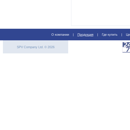
О компании
|
Продукция
|
Где купить
|
Це
SPV Company Ltd. © 2026