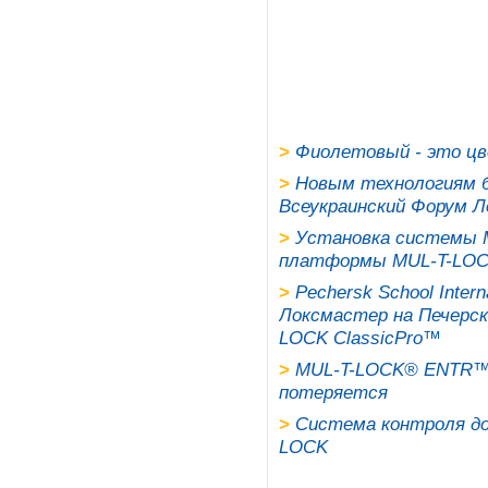
>
Фиолетовый - это цве
>
Новым технологиям б
Всеукраинский Форум 
>
Установка системы М
платформы MUL-T-LOCK 
>
Pechersk School Inter
Локсмастер на Печерск
LOCK ClassicPro™
>
MUL-T-LOCK® ENTR™ Fi
потеряется
>
Система контроля до
LOCK