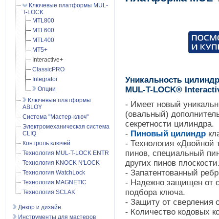
Ключевые платформы MUL-
T-LOCK
MTL800
MTL600
MTL400
MT5+
Interactive+
ClassicPRO
Уникальность цилиндр
Integrator
MUL-T-LOCK® Interacti
Опции
Ключевые платформы
- Имеет новый уникальн
ABLOY
(овальный) дополнител
Система "Мастер-ключ"
секретности цилиндра.
Электромеханическая система
-
Пиновый цилиндр
кла
CLIQ
- Технология «Двойной 
Контроль ключей
пинов, специальный пин
Технология MUL-T-LOCK ENTR
других пинов плоскости
Технология KNOCK N'LOCK
- Запатентованный ребр
Технология WatchLock
- Надежно защищен от 
Технология MAGNETIC
подбора ключа.
Технология SCLAK
- Защиту от сверления 
Декор и дизайн
- Количество кодовых к
Инструменты для мастеров