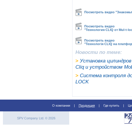
Посмотреть видео "Знакомь
Посмотреть видео
"Технология CLIQ от Mul-t-l
Посмотреть видео
"Технологія CLIQ на платформ
Новости по теме:
>
Установка цилиндров 
Cliq и устройством Mob
>
Система контроля до
LOCK
О компании
|
Продукция
|
Где купить
|
Це
SPV Company Ltd. © 2026