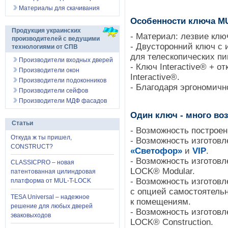
Материалы для скачивания
Особенности ключа 
Продукция украинских
- Материал: лезвие ключ
производителей с ведущими
- Двусторонний ключ с
технологиями от СПВ
для телескопических пи
Производители входных дверей
- Ключ Interactive® + 
Производители окон
Interactive®.
Производители подоконников
- Благодаря эргономичн
Производители сейфов
Производители МДФ фасадов
Один ключ - много во
Статьи
- Возможность построе
Откуда ж ты пришел,
- Возможность изготов
CONSTRUCT?
«Светофор»
и
VIP
.
- Возможность изготов
CLASSICPRO – новая
LOCK® Modular.
патентованная цилиндровая
- Возможность изготов
платформа от MUL-T-LOCK
с опцией самостоятель
TESA Universal – надежное
к помещениям.
решение для любых дверей
- Возможность изготов
эваковыходов
LOCK® Construction.