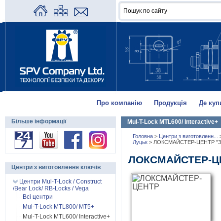
Про компанію
Продукція
Де куп
Більше інформації
Mul-T-Lock MTL600/ Interactive+
Головна
>
Центри з виготовленн...
Луцьк
>
ЛОКСМАЙСТЕР-ЦЕНТР "
ЛОКСМАЙСТЕР-Ц
Центри з виготовлення ключів
Центри Mul-T-Lock / Construct
/Bear Lock/ RB-Locks / Vega
Всі центри
Mul-T-Lock MTL800/ MT5+
Mul-T-Lock MTL600/ Interactive+