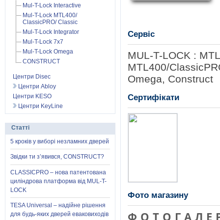
Mul-T-Lock Interactive
Mul-T-Lock MTL400/
ClassicPRO/ Classic
Mul-T-Lock Integrator
Сервіс
Mul-T-Lock 7x7
Mul-T-Lock Omega
MUL-T-LOCK : MTL60
CONSTRUCT
MTL400/ClassicPRO,
Центри Disec
Omega, Construct
Центри Abloy
Сертифікати
Центри KESO
Центри KeyLine
Статті
5 кроків у виборі незламних дверей
Звідки ти з’явився, CONSTRUCT?
CLASSICPRO – нова патентована
циліндрова платформа від MUL-T-
LOCK
Фото магазину
TESA Universal – надійне рішення
ФОТОГАЛЕ
для будь-яких дверей еваковиходів