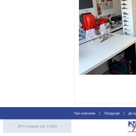
Про компанію
|
Продукція
|
Де к
SPV Company Ltd. © 2026