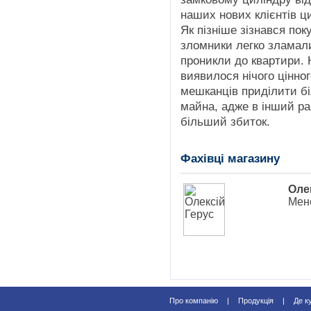
наших нових клієнтів ц
Як пізніше зізнався пок
зломники легко зламали
проникли до квартири. 
виявилося нічого цінно
мешканців приділити бі
майна, адже в інший ра
більший збиток.
Фахівці магазину
Оле
Мен
Про компанію
|
Продукція
|
Де к