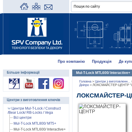
Про компанію
Продукція
Де куп
Більше інформації
Mul-T-Lock MTL600/ Interactive+
Головна
>
Центри з виготовленн...
Дніпро
>
ЛОКСМАЙСТЕР-ЦЕНТР "
ЛОКСМАЙСТЕР-Ц
Центри з виготовлення ключів
Центри Mul-T-Lock / Construct
/Bear Lock/ RB-Locks / Vega
Всі центри
Mul-T-Lock MTL800/ MT5+
Mul-T-Lock MTL600/ Interactive+