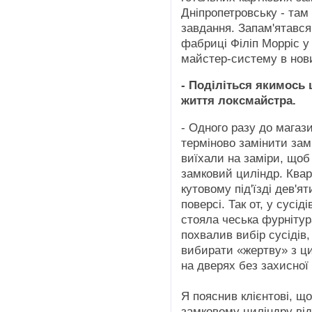
Дніпропетровську - там 
завдання. Запам'ятався
фабриці Філіп Морріс у
майстер-систему в нов
- Поділіться якимось
життя локсмайстра.
- Одного разу до магаз
терміново замінити зам
виїхали на заміри, щоб
замковий циліндр. Ква
кутовому під'їзді дев'я
поверсі. Так от, у сусі
стояла чеська фурніту
похвалив вибір сусідів
вибирати «жертву» з ци
на дверях без захисно
Я пояснив клієнтові, 
замковому циліндру від