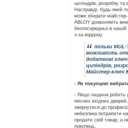
циліндрів, розробку та
Насправді, будь-який 
може збирати майстер-
ABLOY дозволяють вик
безпосередньо в нашій к
з-за кордону.
тільки MUL-
можливість оп
додаткові ключ
циліндрів, роз
Майстер-ключ
- Як покупцеві вибрати
- Якщо людина робить у
якісних вхідних дверей
звернутися до професіон
небезпека потрапити на
продати свій товар, а н
покупець.