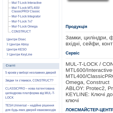
Mul-T-Lock Interactive
Mul-T-Lock MTL400/
ClassicPRO/ Classic
Mul-T-Lock Integrator
Mul-T-Lock 7x7
Продукція
Mul-T-Lock Omega
CONSTRUCT
Замки, циліндри, ф
Центри Disec
вхідні, сейфи, кон
Центри Abloy
Центри KESO
Сервіс
Центри KeyLine
MUL-T-LOCK / CO
Статті
MTL600/Interactive+
5 кроків у виборі незламних дверей
MTL400/ClassicPRO,
Звідки ти з’явився, CONSTRUCT?
Omega, Construct
ABLOY: Protec2, Pr
CLASSICPRO – нова патентована
циліндрова платформа від MUL-T-
KEYLINE: Ключі до
LOCK
ключі
TESA Universal – надійне рішення
ЛОКСМАЙСТЕР-ЦЕНТР
для будь-яких дверей еваковиходів