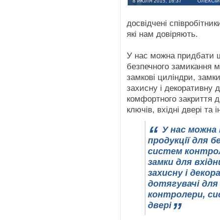
8 ИЮЛЯ 2015, 16:37
ОЛЕКСІЙ
досвідчені співробітники
які нам довіряють.
У нас можна придбати ш
безпечного замикання м
замкові циліндри, замки
захисну і декоративну д
комфортного закриття д
ключів, вхідні двері та і
У нас можна
продукції для 
систем контрол
замки для вхідн
захисну і деко
дотягувачі для
контролери, си
двері