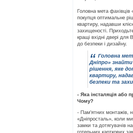
Головна мета фахівців
покупця оптимальне рі
квартиру, надавши кліє
захищеності. Приходьт
кращі вхідні двері для
до безпеки і дизайну.
Головна мет
Дніпро» знайти
рішення, яке д
квартиру, нада
безпеки та зах
- Яка інсталяція або 
Чому?
- Пам'ятних монтажів, н
«Дніпросталь», коли ми
замки та дотягувачів на
готельних карткових зам