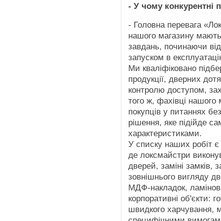
- У чому конкурентні 
- Головна перевага «Ло
нашого магазину мають
завдань, починаючи від
запуском в експлуатаці
Ми кваліфіковано підбе
продукції, дверних дот
контролю доступом, зах
того ж, фахівці нашого
покупців у питаннях бе
рішення, яке підійде сам
характеристиками.
У списку наших робіт є 
де локсмайстри викону
дверей, заміні замків,
зовнішнього вигляду дв
МДФ-накладок, ламінов
корпоративні об'єкти: г
швидкого харчування, ма
специфічними вимогам