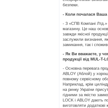
безпеки.
- Коли почалася Ваша
- З «СПВ Компані Лтд.»
магазину. Це наш основ
завжди якісної продукці
заслужили визнання, як
замикання, так і спожив
- Як Ви вважаєте, у ч
продукції від MUL-T-
- Основна перевага про
ABLOY (Аблой) у хороші
повному сервісному обс
Наприклад, крім цилінд
на ринку України прису
гідними за якістю замк
LOCK і ABLOY дають по
виготовляти додаткові 