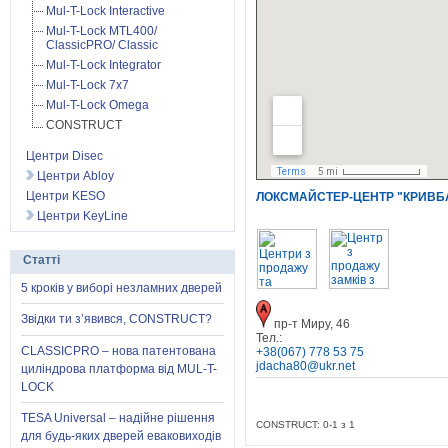
Mul-T-Lock Interactive
Mul-T-Lock MTL400/
ClassicPRO/ Classic
Mul-T-Lock Integrator
Mul-T-Lock 7x7
Mul-T-Lock Omega
CONSTRUCT
Центри Disec
Центри Abloy
Центри KESO
ЛОКСМАЙСТЕР-ЦЕНТР "КРИВБ
Центри KeyLine
Статті
5 кроків у виборі незламних дверей
Звідки ти з’явився, CONSTRUCT?
пр-т Миру, 46
Тел.:
CLASSICPRO – нова патентована
+38(067) 778 53 75
jdacha80@ukr.net
циліндрова платформа від MUL-T-
LOCK
TESA Universal – надійне рішення
CONSTRUCT: 0-1 з 1
для будь-яких дверей еваковиходів