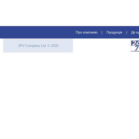
Про компанію
|
Продукція
|
Де к
SPV Company Ltd. © 2026