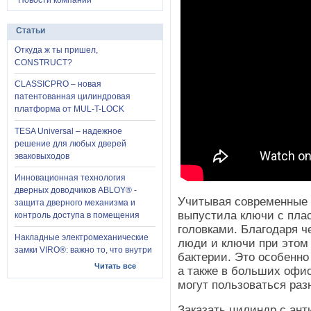
Новости компании
Статьи
Откуда ж ты пришел,
CONSTRUCT?
CLASSICPRO – новая
патентованная цилиндровая
платформа от MUL-T-LOCK
TESA Universal – надежное
решение для любых дверей
эваковыходов
Инновационная технология
дверных доводчиков ABLOY® -
Учитывая современные 
защита дверного механизма и
выпустила ключи с пла
контроль доступа в помещения
головками. Благодаря ч
Накладные электромеханические
люди и ключи при этом
замки VIRO®: важно то, что внутри
бактерии. Это особенно
Читать все
а также в больших офис
могут пользоваться раз
Заказать цилиндр с ан