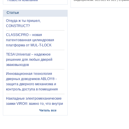
Новости компании
Статьи
Откуда ж ты пришел,
CONSTRUCT?
CLASSICPRO – новая
патентованная цилиндровая
платформа от MUL-T-LOCK
TESA Universal – надежное
решение для любых дверей
эваковыходов
Инновационная технология
дверных доводчиков ABLOY® -
защита дверного механизма и
контроль доступа в помещения
Накладные электромеханические
замки VIRO®: важно то, что внутри
Читать все