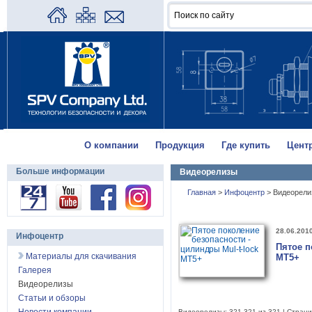
О компании
Продукция
Где купить
Цент
Больше информации
Видеорелизы
Главная
>
Инфоцентр
>
Видеорели
28.06.201
Инфоцентр
Пятое п
Материалы для скачивания
MT5+
Галерея
Видеорелизы
Статьи и обзоры
Видеорелизы: 321-321 из 321 | Страни