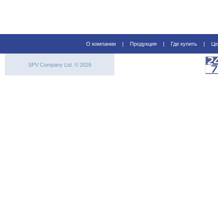
О компании
|
Продукция
|
Где купить
|
Це
SPV Company Ltd. © 2026