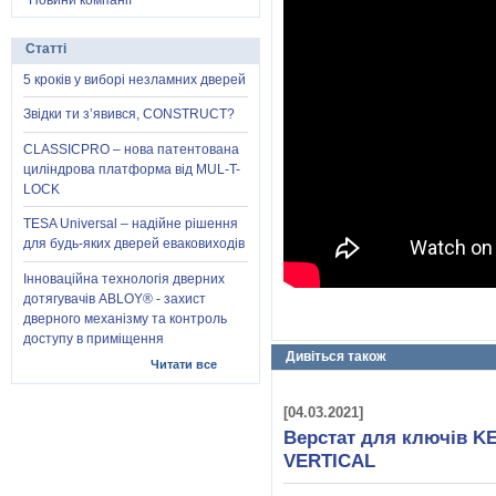
Новини компанії
Статті
5 кроків у виборі незламних дверей
Звідки ти з’явився, CONSTRUCT?
CLASSICPRO – нова патентована
циліндрова платформа від MUL-T-
LOCK
TESA Universal – надійне рішення
для будь-яких дверей еваковиходів
Інноваційна технологія дверних
дотягувачів ABLOY® - захист
дверного механізму та контроль
доступу в приміщення
Дивіться також
Читати все
[04.03.2021]
Верстат для ключів K
VERTICAL