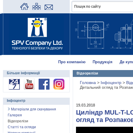
Про компанію
Продукція
Де куп
Більше інформації
Відеорелізи
Головна
>
Інфоцентр
>
Від
Детальний огляд та Розпак
Інфоцентр
19.03.2018
Матеріали для скачування
Циліндр MUL-T-L
Галерея
огляд та Розпако
Відеорелізи
Статті та огляди