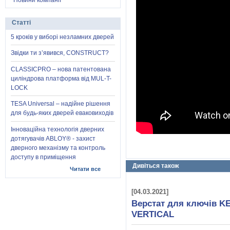
Новини компанії
Статті
5 кроків у виборі незламних дверей
Звідки ти з’явився, CONSTRUCT?
CLASSICPRO – нова патентована
циліндрова платформа від MUL-T-
LOCK
TESA Universal – надійне рішення
для будь-яких дверей еваковиходів
Інноваційна технологія дверних
дотягувачів ABLOY® - захист
дверного механізму та контроль
доступу в приміщення
Дивіться також
Читати все
[04.03.2021]
Верстат для ключів K
VERTICAL