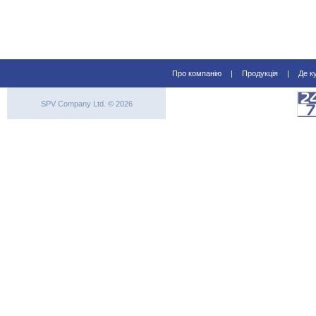
Про компанію
|
Продукція
|
Де к
SPV Company Ltd. © 2026