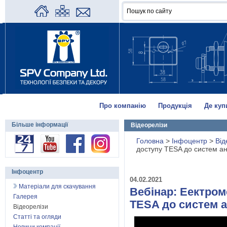
Про компанію
Продукція
Де куп
Більше інформації
Відеорелізи
Головна
>
Інфоцентр
>
Від
доступу TESA до систем ан
Інфоцентр
04.02.2021
Матеріали для скачування
Вебінар: Еектром
Галерея
TESA до систем а
Відеорелізи
Статті та огляди