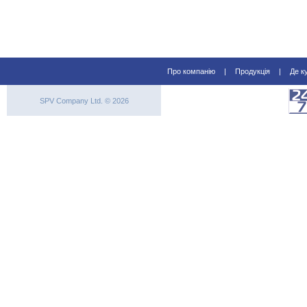
Про компанію
|
Продукція
|
Де к
SPV Company Ltd. © 2026