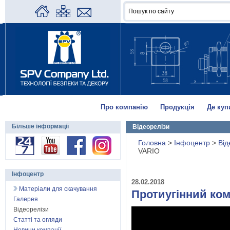
Про компанію
Продукція
Де куп
Більше інформації
Відеорелізи
Головна
>
Інфоцентр
>
Від
VARIO
Інфоцентр
28.02.2018
Матеріали для скачування
Протиугінний ко
Галерея
Відеорелізи
Статті та огляди