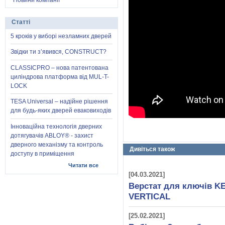
Новини компанії
Статті
5 кроків у виборі незламних дверей
Звідки ти з’явився, CONSTRUCT?
CLASSICPRO – нова патентована
циліндрова платформа від MUL-T-
LOCK
TESA Universal – надійне рішення
для будь-яких дверей еваковиходів
Інноваційна технологія дверних
дотягувачів ABLOY® - захист
дверного механізму та контроль
Дивіться також
доступу в приміщення
Читати все
[04.03.2021]
Верстат для ключів K
VERTICAL
[25.02.2021]