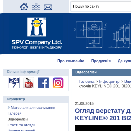
Про компанію
Продукція
Де куп
Більше інформації
Відеорелізи
Головна
>
Інфоцентр
>
Від
ключів KEYLINE® 201 BI20
Інфоцентр
21.08.2015
Матеріали для скачування
Огляд верстату 
Галерея
KEYLINE® 201 BI
Відеорелізи
Статті та огляди