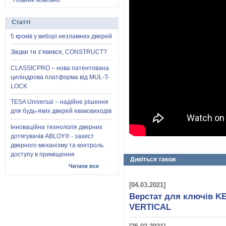
Новини компанії
Статті
5 кроків у виборі незламних дверей
Звідки ти з’явився, CONSTRUCT?
CLASSICPRO – нова патентована
циліндрова платформа від MUL-T-
LOCK
TESA Universal – надійне рішення
для будь-яких дверей еваковиходів
Інноваційна технологія дверних
дотягувачів ABLOY® - захист
дверного механізму та контроль
доступу в приміщення
Дивіться також
Читати все
[04.03.2021]
Верстат для ключів K
VERTICAL