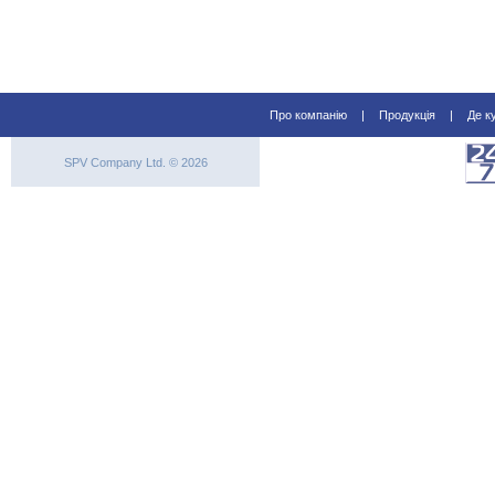
Про компанію
|
Продукція
|
Де к
SPV Company Ltd. © 2026