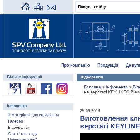
Про компанію
Продукція
Де куп
Більше інформації
Відеорелізи
Головна
>
Інфоцентр
>
Від
на верстаті KEYLINE® Bian
Інфоцентр
25.09.2014
Матеріали для скачування
Виготовлення кл
Галерея
верстаті KEYLINE
Відеорелізи
Статті та огляди