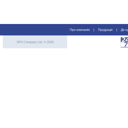
Про компанію
|
Продукція
|
Де к
SPV Company Ltd. © 2026