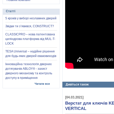
Новини компанії
Статті
5 кроків у виборі незламних дверей
Звідки ти з’явився, CONSTRUCT?
CLASSICPRO – нова патентована
циліндрова платформа від MUL-T-
LOCK
TESA Universal – надійне рішення
для будь-яких дверей еваковиходів
Інноваційна технологія дверних
дотягувачів ABLOY® - захист
дверного механізму та контроль
доступу в приміщення
Читати все
Дивіться також
[04.03.2021]
Верстат для ключів K
VERTICAL