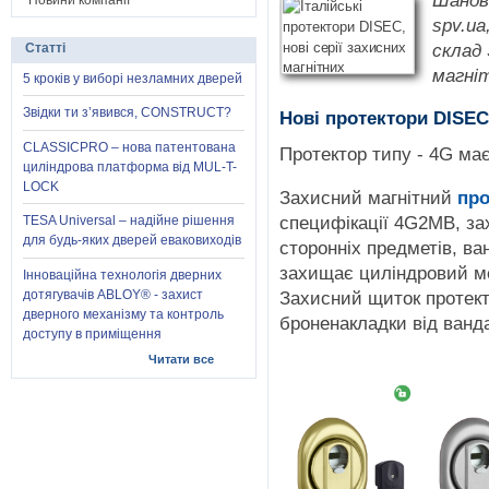
Шанов
Новини компанії
spv.ua
склад 
Статті
магні
5 кроків у виборі незламних дверей
Звідки ти з’явився, CONSTRUCT?
Нові протектори DISE
CLASSICPRO – нова патентована
Протектор типу - 4G має
циліндрова платформа від MUL-T-
LOCK
Захисний магнітний
про
специфікації 4G2MB, за
TESA Universal – надійне рішення
для будь-яких дверей еваковиходів
сторонніх предметів, ва
захищає циліндровий ме
Інноваційна технологія дверних
Захисний щиток протект
дотягувачів ABLOY® - захист
дверного механізму та контроль
броненакладки від ванда
доступу в приміщення
Читати все