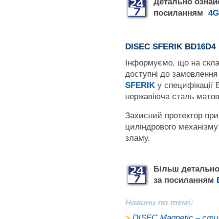
Детально ознай
посиланням
4
DISEC SFERIK BD16D4
Інформуємо, що на скл
доступні до замовлення
SFERIK
у специфікації 
нержавіюча сталь матов
Захисний протектор при
циліндрового механізму
зламу.
Більш детально
за посиланням
Новини по темі:
>
DISEC Magnetic – стил