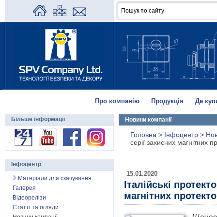
Про компанію
Продукція
Де куп
Більше інформації
Новини компанії
Головна
>
Інфоцентр
>
Нов
серії захисних магнітних п
Інфоцентр
15.01.2020
Матеріали для скачування
Італійські протекто
Галерея
магнітних протекто
Відеорелізи
Статті та огляди