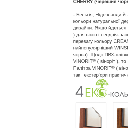
CHERRY (черешня чорна
- Бельгія, Нідерланди 
кольори натуральної де
дизайни. Якщо йдеться
) для вікон і сендвіч-па
перевагу кольору CREAM
найпопулярніший WINS
чорна). Щодо ПВХ-плівк
®
VINORIT
( віноріт ), т
®
Палітра VINORIT
( він
так і екстер’єри практич