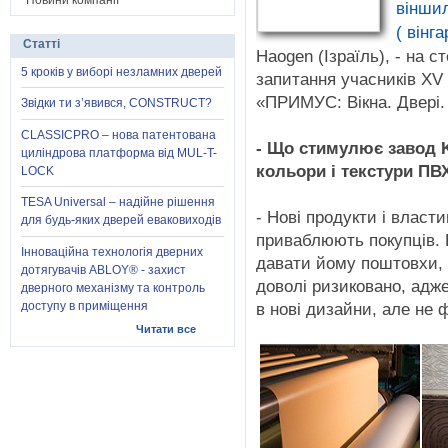
Новини компанії
віншил
( вінга
Статті
Haogen (Ізраїль), - на 
5 кроків у виборі незламних дверей
запитання учасників XV
«ПРИМУС: Вікна. Двері. 
Звідки ти з’явився, CONSTRUCT?
CLASSICPRO – нова патентована
- Що стимулює завод K
циліндрова платформа від MUL-T-
кольори і текстури ПВ
LOCK
TESA Universal – надійне рішення
- Нові продукти і власти
для будь-яких дверей еваковиходів
приваблюють покупців. 
Інноваційна технологія дверних
давати йому поштовхи, 
дотягувачів ABLOY® - захист
доволі ризиковано, адж
дверного механізму та контроль
доступу в приміщення
в нові дизайни, але не 
Читати все