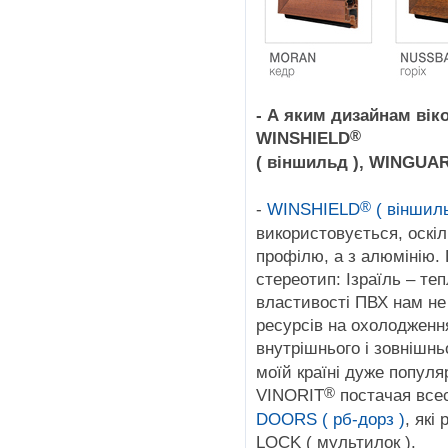
- А яким дизайнам вік
®
WINSHIELD
( віншильд ), WINGUA
®
-
WINSHIELD
( віншиль
використовується, оскіль
профілю, а з алюмінію.
стереотип: Ізраїль – теп
властивості ПВХ нам не 
ресурсів на охолодженн
внутрішнього і зовнішн
моїй країні дуже попул
®
VINORIT
постачая все
DOORS ( рб-дорз )
, які
LOCK ( мультилок ).