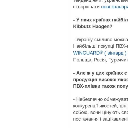
тенденціями, українськи
створювати
нові кольор
- У яких країнах найбі
Kibbutz Haogen?
- Україну сміливо можн
Найбільші покупці ПВХ-
®
WINGUARD
( вінгард )
Польща, Росія, Туреччин
- Але ж у цих країнах є
продукція високої якос
ПВХ-плівки також поп
- Небезпечно обмежува
конкуренції якостей, ці
собою, вони цінують св
постачання і зацікавлен