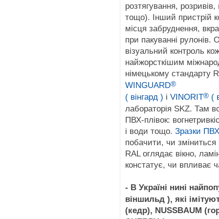
розтягування, розривів,
тощо). Інший пристрій 
місця забруднення, вкра
при пакуванні рулонів. 
візуальний контроль кож
найжорсткішим міжнаро
німецькому стандарту 
®
WINGUARD
®
( вінгард )
і
VINORIT
( 
лабораторія SKZ. Там в
ПВХ-плівок: вогнетривкіс
і води тощо.
Зразки ПВХ
побачити, чи зміниться к
RAL оглядає вікно, ламі
констатує, чи впливає ч
- В Україні нині найп
віншильд ), які іміту
(кедр), NUSSBAUM (го