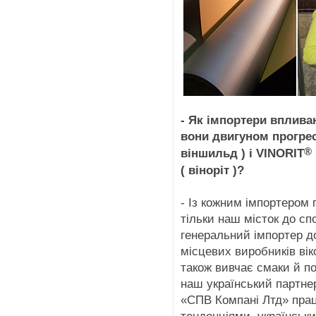
- Як імпортери вплив
вони двигуном прогре
®
віншильд ) і VINORIT
( віноріт )?
- Із кожним імпортером 
тільки наш місток до сп
генеральний імпортер до
місцевих виробників вік
також вивчає смаки й по
наш український партнер
«СПВ Компані Лтд» прац