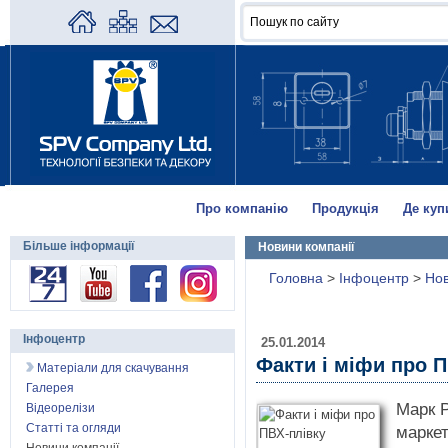
Про компанію
Продукція
Де куп
Більше інформації
Новини компанії
Головна
>
Інфоцентр
>
Нов
Інфоцентр
25.01.2014
Факти і міфи про П
Матеріали для скачування
Галерея
Марк Р
Відеорелізи
Статті та огляди
марке