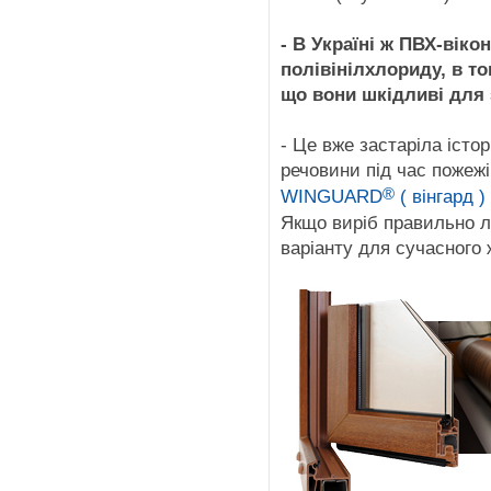
- В Україні ж ПВХ-віко
полівінілхлориду, в то
що вони шкідливі для 
- Це вже застаріла істо
речовини під час пожеж
®
WINGUARD
( вінгард )
Якщо виріб правильно л
варіанту для сучасного