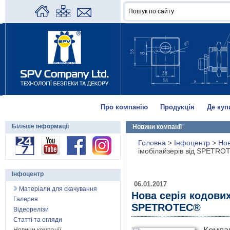
Про компанію
Продукція
Де куп
Більше інформації
Новини компанії
Головна
>
Інфоцентр
>
Нов
імобілайзерів від SPETR
Інфоцентр
06.01.2017
Матеріали для скачування
Нова серія кодових
Галерея
SPETROTEC®
Відеорелізи
Статті та огляди