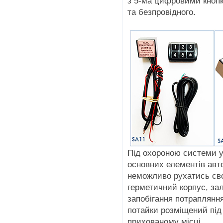
з 5-ма цифровими кнопк
та безпровідного.
Під охороною системи 
основних елементів авт
неможливо рухатись сво
герметичний корпус, з
запобігання потраплянн
потайки розміщений під
прихованому місці.