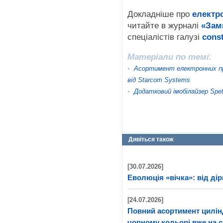
Докладніше про
електр
читайте в журналі
«Зам
спеціалістів галузі
const
Матеріали по темі:
•
Асортимент електронних пр
від Starcom Systems
•
Додатковий імобілайзер Spet
Дивіться також
[30.07.2026]
Еволюція «вічка»: від дір
[24.07.2026]
Повний асортимент цилі
чорному кольорі вже на с