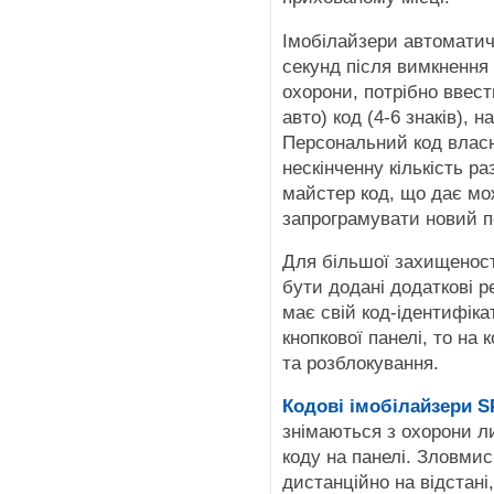
Імобілайзери автоматич
секунд після вимкнення
охорони, потрібно ввес
авто) код (4-6 знаків), 
Персональний код влас
нескінченну кількість ра
майстер код, що дає мо
запрограмувати новий п
Для більшої захищеност
бути додані додаткові р
має свій код-ідентифіка
кнопкової панелі, то на 
та розблокування.
Кодові імобілайзери
знімаються з охорони л
коду на панелі. Зловмис
дистанційно на відстан