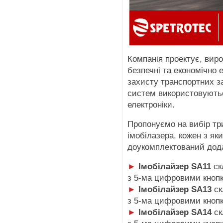
Компанія проектує, вироб
безпечні та економічно
захисту транспортних з
систем використовуютьс
електроніки.
Пропонуємо на вибір тр
імобілазера, кожен з як
доукомплектований дод
►
Імобілайзер SA11
ск
з 5-ма цифровими кнопк
►
Імобілайзер SA13
ск
з 5-ма цифровими кнопк
►
Імобілайзер SA14
ск