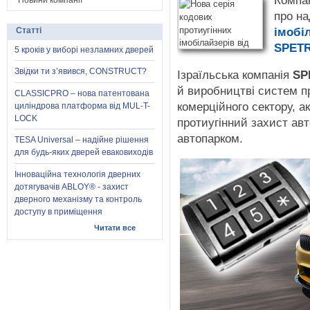
Компа
Новини компанії
про н
імобі
Статті
SPETR
5 кроків у виборі незламних дверей
Звідки ти з’явився, CONSTRUCT?
Ізраїльська компанія
SP
й виробництві систем п
CLASSICPRO – нова патентована
комерційного сектору, а
циліндрова платформа від MUL-T-
LOCK
протиугінний захист авт
автопарком.
TESA Universal – надійне рішення
для будь-яких дверей еваковиходів
Інноваційна технологія дверних
дотягувачів ABLOY® - захист
дверного механізму та контроль
доступу в приміщення
Читати все