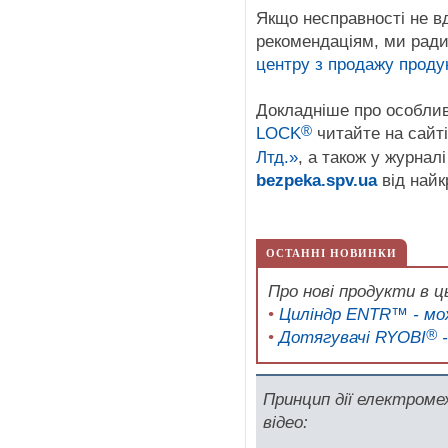
Якщо несправності не в
рекомендаціям, ми рад
центру з продажу прод
Докладніше про особли
®
LOCK
читайте на сайт
Лтд.»
, а також у журнал
bezpeka.spv.ua
від найк
ОСТАННІ НОВИНКИ
Про нові продукти в ц
•
Циліндр ENTR™ - мож
®
•
Дотягувачі RYOBI
-
Принцип дії електроме
відео: