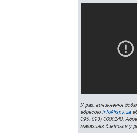
У разі виникнення дод
адресою
info@spv.ua
аб
095, 093) 0000148. Ад
магазинів дивіться у р