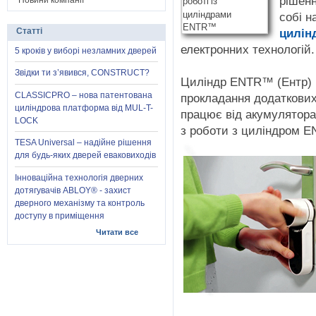
рішенн
Новини компанії
собі н
Статті
цилінд
електронних технологій.
5 кроків у виборі незламних дверей
Звідки ти з’явився, CONSTRUCT?
Циліндр ENTR™ (Ентр) п
CLASSICPRO – нова патентована
прокладання додаткових
циліндрова платформа від MUL-T-
працює від акумулятора
LOCK
з роботи з циліндром E
TESA Universal – надійне рішення
для будь-яких дверей еваковиходів
Інноваційна технологія дверних
дотягувачів ABLOY® - захист
дверного механізму та контроль
доступу в приміщення
Читати все