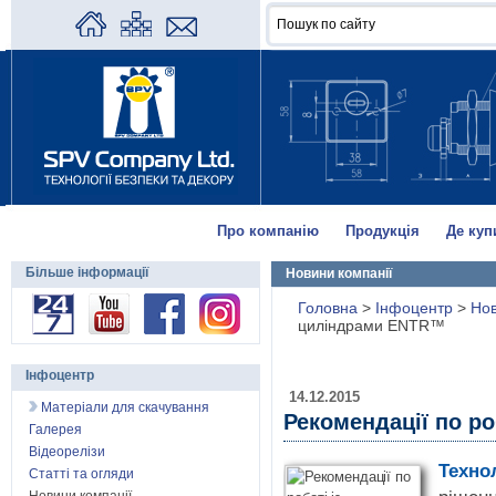
Про компанію
Продукція
Де куп
Більше інформації
Новини компанії
Головна
>
Інфоцентр
>
Нов
циліндрами ENTR™
Інфоцентр
14.12.2015
Матеріали для скачування
Рекомендації по р
Галерея
Відеорелізи
Техно
Статті та огляди