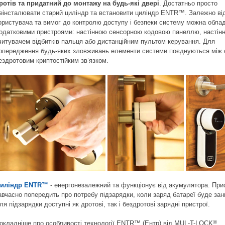
ротів та придатний до монтажу на будь-які двері
. Достатньо просто
еінсталювати старий циліндр та встановити циліндр ENTR™. Залежно ві
ористувача та вимог до контролю доступу і безпеки систему можна обла
одатковими пристроями: настінною сенсорною кодовою панеллю, настін
читувачем відбитків пальця або дистанційним пультом керування. Для
опередження будь-яких зловживань елементи системи поєднуються між
ездротовим криптостійким зв’язком.
иліндр ENTR™
- енергонезалежний та функціонує від акумулятора. При
авчасно попередить про потребу підзарядки, коли заряд батареї буде зан
ля підзарядки доступні як дротові, так і бездротові зарядні пристрої.
®
окладніше про особливості технології ENTR™ (Ентр) від MUL-T-LOCK