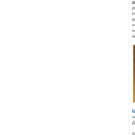
д
д
к
д
з
п
б
Ц
з
Д
Д