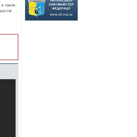
, а також
лістів