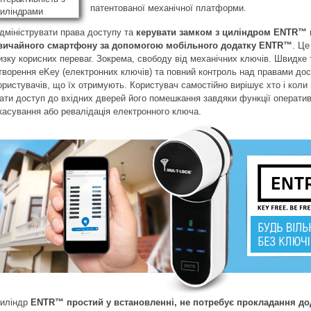
патентованої механічної платформи.
дмініструвати права доступу та
керувати замком з циліндром ENTR™ 
вичайного смартфону за допомогою мобільного додатку ENTR™
. Це
изку корисних переваг. Зокрема, свободу від механічних ключів. Швидке 
творення eKey (електронних ключів) та повний контроль над правами до
ористувачів, що їх отримують. Користувач самостійно вирішує хто і коли
ати доступ до вхідних дверей його помешкання завдяки функції операти
касування або ревалідація електронного ключа.
иліндр
ENTR™ простий у встановленні, не потребує прокладання до