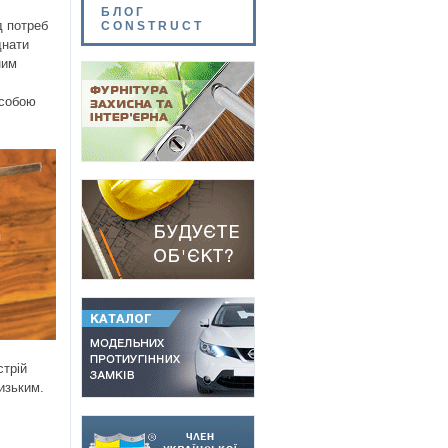
БЛОГ
д потреб
CONSTRUCT
днати
ним
 собою
стрій
изьким.