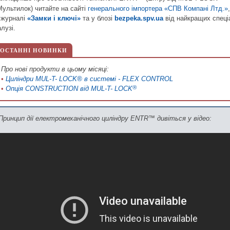
Мультилок) читайте на сайті
генерального імпортера «СПВ Компані Лтд.»
 журналі
«Замки і ключі»
та у блозі
bezpeka.spv.ua
від найкращих спеціа
алузі.
ОСТАННІ НОВИНКИ
Про нові продукти в цьому місяці:
•
Циліндри MUL-T- LOCK® в системі - FLEX CONTROL
®
•
Опція СONSTRUCTION від MUL-T- LOCK
Принцип дії електромеханічного циліндру ENTR™ дивіться у відео: