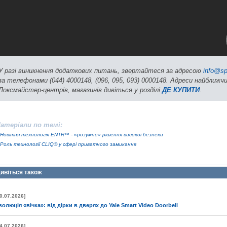
У разі виникнення додаткових питань, звертайтеся за адресою
info@sp
за телефонами (044) 4000148, (096, 095, 093) 0000148. Адреси найближч
Локсмайстер-центрів, магазинів дивіться у розділі
ДЕ КУПИТИ
.
атеріали по темі:
Новітня технологія ENTR™ - «розумне» рішення високої безпеки
Роль технології CLIQ® у сфері приватного замикання
ивіться також
0.07.2026]
волюція «вічка»: від дірки в дверях до Yale Smart Video Doorbell
4.07.2026]