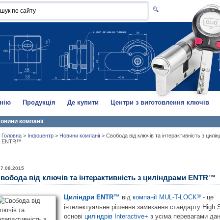
нію
Продукція
Де купити
Центри з виготовлення ключів
овини компанії
Головна
>
Інфоцентр
>
Новини компанії
>
Свобода від ключів та інтерактивність з цилі
ENTR™
27.08.2015
вобода від ключів та інтерактивність з циліндрами ENTR™
®
Циліндри ENTR™
від
компанії MUL-T-LOCK
- це
інтелектуальне рішення замикання стандарту High S
основі
циліндрів Interactive+
з усіма перевагами дан