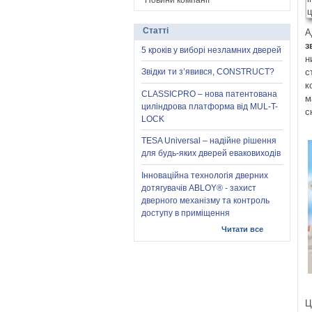
Новини компанії
Статті
А
з
5 кроків у виборі незламних дверей
н
с
Звідки ти з’явився, CONSTRUCT?
к
CLASSICPRO – нова патентована
м
циліндрова платформа від MUL-T-
с
LOCK
TESA Universal – надійне рішення
для будь-яких дверей еваковиходів
Інноваційна технологія дверних
дотягувачів ABLOY® - захист
дверного механізму та контроль
доступу в приміщення
Читати все
Ц