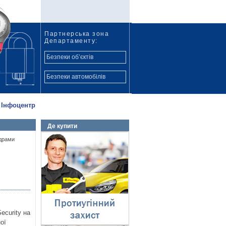
Партнерська зона
Департаменту:
Безпеки об’єктів
Безпеки автомобілів
Інфоцентр
Де купити
Протиугінний захист
ндрами
⇓
ecurity на
ої