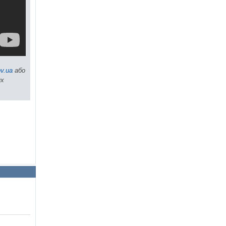
v.ua
або
их