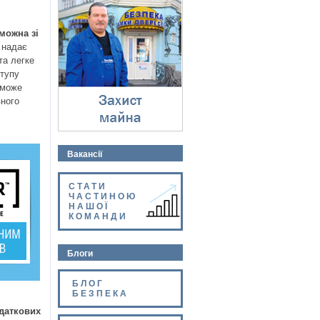
Захист майна
⇓
можна зі
 надає
та легке
ступу
 може
вного
Вакансії
СТАТИ
ЧАСТИНОЮ
НАШОЇ
КОМАНДИ
Блоги
БЛОГ
БЕЗПЕКА
даткових