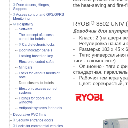
the heat-saving and fire-f
Door closers, Hinges,
Stoppers
Access control and GPS/GPRS
Monitoring
®
RYOBI
8802 UNIV (
Hospitality
Software
Доводчик для внутре
The concept of access
- Класс: 2 (на двери ве
control for hotels
- Регулировка начально
Card electronic locks
- Размеры: 183 х 45 х 
Door indicator panels
- Тяги: универсальная 
Locking based on key
тяги - в комплекте).
Electronic-coded safes
- Опционно - тяги с фи
Minibars
стандартная, параллель
Locks for various needs of
hotel
- Рабочая температура:-
Door closers for hotels
- Цвет: серебристый, т
Electronic access control
systems
Fittings for doors and
windows
Antipanic systems for hotels
Decorative PVC films
Security entrance doors
Locks for commercial vehicles