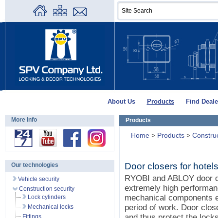
About Us
Products
Find Deale
More info
Products
Home
>
Products
>
Construc
Door closers for hotel
Our technologies
RYOBI and ABLOY door clo
Vehicle security
extremely high performan
Construction security
mechanical components en
Lock cylinders
period of work. Door clos
Mechanical locks
and thus protect the lock
Fittings