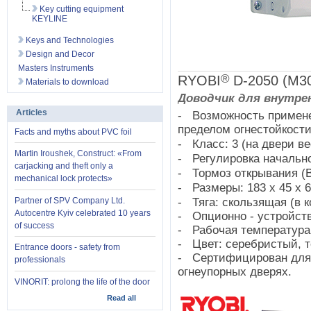
Key cutting equipment
KEYLINE
Keys and Technologies
Design and Decor
Masters Instruments
®
RYOBI
D-2050 (M3
Materials to download
Доводчик для внутрен
Articles
-
Возможность примене
пределом огнестойкости
Facts and myths about PVC foil
-
Класс: 3 (на двери ве
Martin Iroushek, Construct: «From
-
Регулировка начально
carjacking and theft only a
-
Тормоз открывания (В
mechanical lock protects»
-
Размеры: 183 х 45 х 
-
Partner of SPV Company Ltd.
Тяга: скользящая (в к
Autocentre Kyiv celebrated 10 years
- Опционно - устройст
of success
- Рабочая температура:-
- Цвет: серебристый, т
Entrance doors - safety from
- Сертифицирован для 
professionals
огнеупорных дверях.
VINORIT: prolong the life of the door
Read all