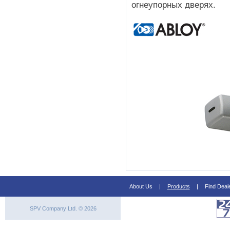
огнеупорных дверях.
About Us
|
Products
|
Find Deal
SPV Company Ltd. © 2026