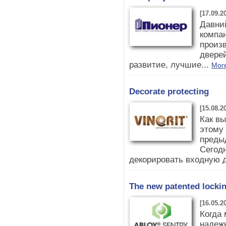
[17.09.2
Давни
компа
произ
двере
развитие, лучшие...
More
Decorate protecting
[15.08.2
Как в
этому 
преды
Сегод
декорировать входную д
The new patented locking
[16.05.2
Когда 
надежн