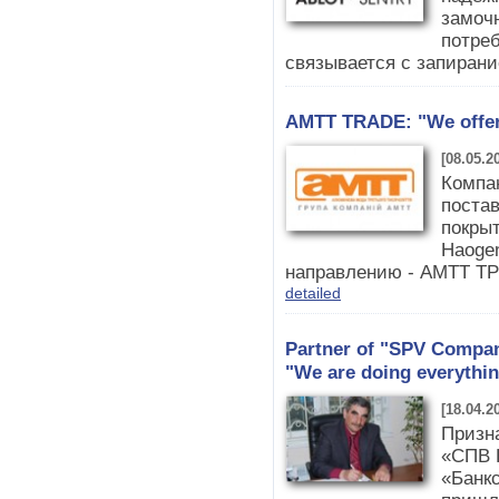
замочн
потреб
связывается с запиран
AMTT TRADE: "We offer 
[08.05.2
Компа
поста
покры
Haoge
направлению - АМТТ ТР
detailed
Partner of "SPV Compan
"We are doing everythin
[18.04.2
Призна
«СПВ 
«Банкс