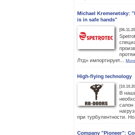
Michael Kremenetsky: "I
is in safe hands"
[06.11.2
Spetro
специа
произ
протя
Лтд» импортирует...
More
High-flying technology
[10.10.2
В наши
необхо
салон 
нагруз
при турбулентности. Но
Company "Pioneer": Com