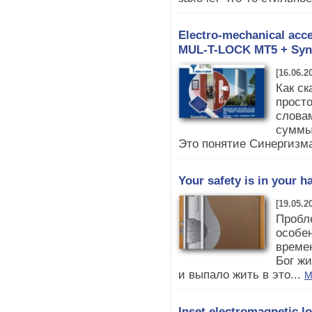
Electro-mechanical acc
MUL-T-LOCK MT5 + Syn
[16.06.2
Как ск
прост
слова
суммы 
Это понятие Синергизма 
Your safety is in your h
[19.05.2
Пробл
особен
времен
Бог жи
и выпало жить в это...
M
Inset electromagnetic 