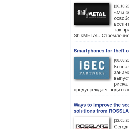
[26.10.2
«Мы о
освоб
воспит
так пр
ShikMETAL. Стремление
Smartphones for theft or
[08.08.2
Консал
заним
выпус
риска.
предупреждает водителе
Ways to improve the sec
solutions from ROSSL
[12.05.2
Сегод