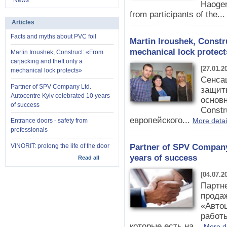
News
Haogen
from participants of the..
Articles
Facts and myths about PVC foil
Martin Iroushek, Constr
mechanical lock protect
Martin Iroushek, Construct: «From
carjacking and theft only a
[27.01.2
mechanical lock protects»
Сенса
Partner of SPV Company Ltd.
защиты
Autocentre Kyiv celebrated 10 years
основн
of success
Constr
европейского...
More detai
Entrance doors - safety from
professionals
Partner of SPV Company
VINORIT: prolong the life of the door
years of success
Read all
[04.07.2
Партн
прода
«Автоц
работ
которые есть на...
More d