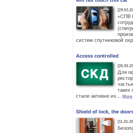
will not touch this car
[29.03.2
«СПВ 
сотруд
(спетр
произ
систем спутниковой охр
Access controlled
[26.02.2
Для о
ресто
часть
таких
стали активно их...
More 
Shield of lock, the door
[11.01.2
Безопа