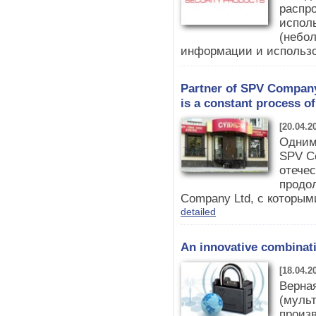
распро
испол
(небо
информации и использов
Partner of SPV Company
is a constant process 
[20.04.2
Одним
SPV Co
отече
продо
Company Ltd, с которым
detailed
An innovative combinatio
[18.04.2
Верна
(мульт
произ