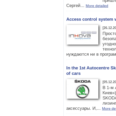
пришл
Сергей...
More detailed
Access control system
[26.12.2
Прост
безопа
угодн
технол
нуждаются ни в програм
In the 1st Autocentre 
of cars
[05.12.2
В 1-м
Киев»)
SKODA
лизинг
аксессуары. И,...
More det