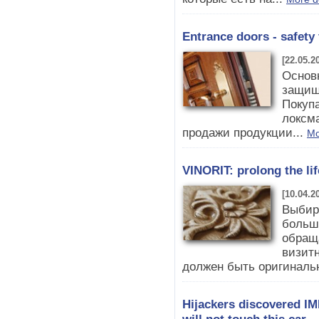
Entrance doors - safety
[22.05.2
Основ
защищ
Покуп
локсм
продажи продукции...
Mo
VINORIT: prolong the lif
[10.04.2
Выбир
больш
обраща
визитн
должен быть оригиналь
Hijackers discovered