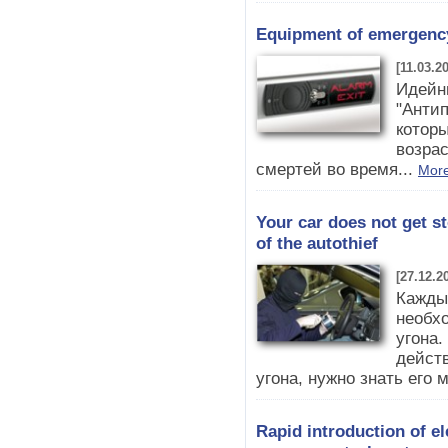
Equipment of emergency
[11.03.2
Идейн
"Антип
котор
возра
смертей во время...
More
Your car does not get s
of the autothief
[27.12.2
Кажды
необх
угона
дейст
угона, нужно знать его 
Rapid introduction of e