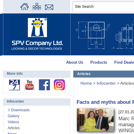
About Us
Products
Find Deale
More info
Articles
Home
>
Infocenter
>
Articles
Facts and myths about 
Infocenter
Downloads
[27.01.2
Gallery
Marc R
Videos
manage
Articles
WINGU