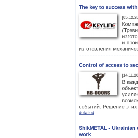
The key to success with
[05.12.2
Компа
(Треви
изгото
и про
изготовления механичес
Control of access to sec
[14.11.2
В каж
объек
усиле
возмо
событий. Решение этих 
detailed
ShikMETAL - Ukrainian 
work