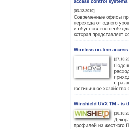
access control systems
[03.12.2010]
Современные офисы пр
перехода от одного уров
и обусловлено необхо
которая представляет с
Wireless on-line acces
[27.10.2
Подсч
расхо
приход
с раз
гостиничное хозяйство 
Winshield UVX TM - is t
[18.10.2
Декор
профилей из жесткого 