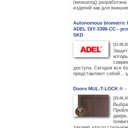
(виншилд) разработана 
изделий как для внешнег
Autonomous biometric lo
ADEL DIY-3398-CC - pro
SKD
[21.08.2
Защита
которы
совре
доступа. Сегодня все 
представляют собой...
M
Doors MUL-T-LOCK ® - p
[25.06.2
Выбра
Пробл
двери.
появит
захочет что-то стильное,