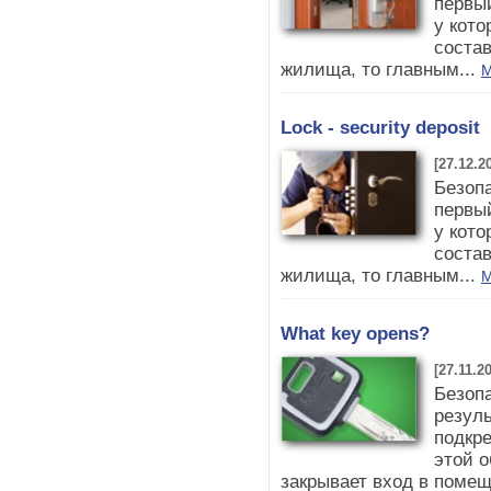
первый
у кото
соста
жилища, то главным...
M
Lock - security deposit
[27.12.2
Безопа
первый
у кото
соста
жилища, то главным...
M
What key opens?
[27.11.2
Безопа
резул
подкр
этой о
закрывает вход в помещ