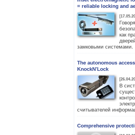
= reliable locking and a
[17.05.2
Говоря
безопа
как п
двере
замковыми системами. 
The autonomous access 
KnockN'Lock
[26.04.2
В сист
сущес
контро
электр
считывателей информа
Comprehensive protectio