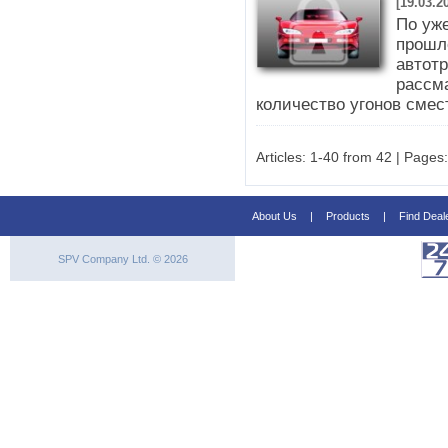
[19.03.2
По уж
прошло
автотр
рассм
количество угонов смес
Articles: 1-40 from 42 | Pages:
About Us
|
Products
|
Find Deal
SPV Company Ltd. © 2026