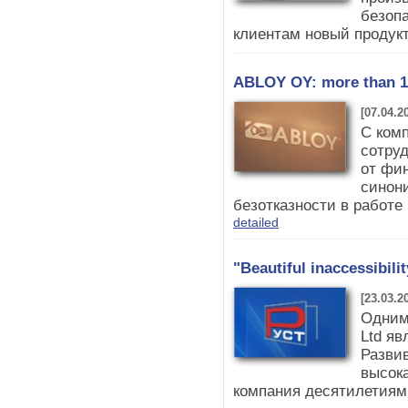
безопа
клиентам новый продукт 
ABLOY OY: more than 100
[07.04.2
С ком
сотруд
от фин
синон
безотказности в работе
detailed
"Beautiful inaccessibil
[23.03.2
Одним
Ltd яв
Разви
высок
компания десятилетиями