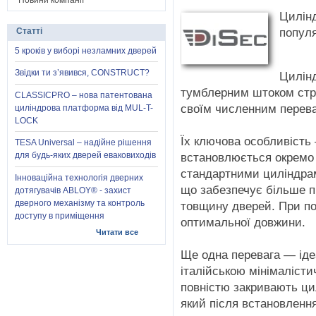
Новини компанії
Цилін
популя
Статті
5 кроків у виборі незламних дверей
Звідки ти з’явився, CONSTRUCT?
Цилінд
тумблерним штоком стр
CLASSICPRO – нова патентована
своїм численним перев
циліндрова платформа від MUL-T-
LOCK
Їх ключова особливість
TESA Universal – надійне рішення
встановлюється окремо 
для будь-яких дверей еваковиходів
стандартними циліндрам
Інноваційна технологія дверних
що забезпечує більше пр
дотягувачів ABLOY® - захист
дверного механізму та контроль
товщину дверей. При по
доступу в приміщення
оптимальної довжини.
Читати все
Ще одна перевага — іде
італійською мінімалісти
повністю закривають ци
який після встановленн