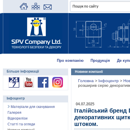
Про компанію
Продукція
Де куп
Більше інформації
Новини компанії
Головна
>
Інфоцентр
>
Нов
розширив серію декоративн
Інфоцентр
04.07.2025
Матеріали для скачування
Італійський бренд
Галерея
декоративних щитк
Відеорелізи
штоком.
Статті та огляди